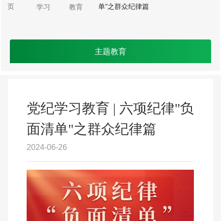
页
单”之群众纪律篇
学习
教育
主题教育
党纪学习教育 | 六项纪律"负
面清单"之群众纪律篇
2024-06-26