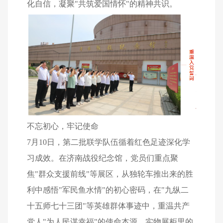
化自信，凝聚"共筑爱国情怀"的精神共识。
不忘初心，牢记使命
7月10日，第二批联学队伍循着红色足迹深化学
习成效。在济南战役纪念馆，党员们重点聚
焦"群众支援前线"等展区，从独轮车推出来的胜
利中感悟"军民鱼水情"的初心密码，在"九纵二
十五师七十三团"等英雄群体事迹中，重温共产
党人"为人民谋幸福"的使命本源。实物展柜里的