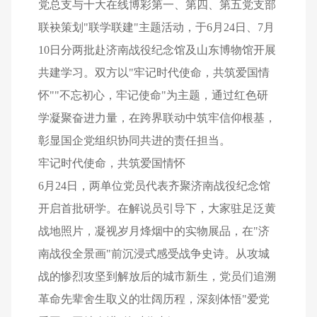
党总支与十大在线博彩第一、第四、第五党支部
联袂策划"联学联建"主题活动，于6月24日、7月
10日分两批赴济南战役纪念馆及山东博物馆开展
共建学习。双方以"牢记时代使命，共筑爱国情
怀""不忘初心，牢记使命"为主题，通过红色研
学凝聚奋进力量，在跨界联动中筑牢信仰根基，
彰显国企党组织协同共进的责任担当。
牢记时代使命，共筑爱国情怀
6月24日，两单位党员代表齐聚济南战役纪念馆
开启首批研学。在解说员引导下，大家驻足泛黄
战地照片，凝视岁月烽烟中的实物展品，在"济
南战役全景画"前沉浸式感受战争史诗。从攻城
战的惨烈攻坚到解放后的城市新生，党员们追溯
革命先辈舍生取义的壮阔历程，深刻体悟"爱党