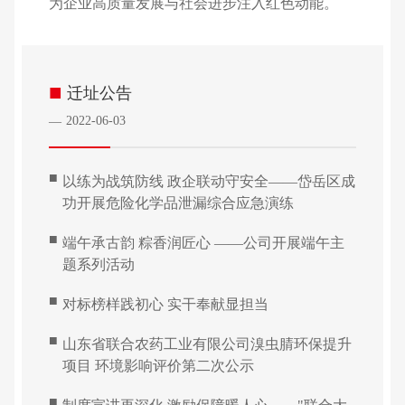
为企业高质量发展与社会进步注入红色动能。
■
迁址公告
2022-06-03
—
■
以练为战筑防线 政企联动守安全——岱岳区成
功开展危险化学品泄漏综合应急演练
■
端午承古韵 粽香润匠心 ——公司开展端午主
题系列活动
■
对标榜样践初心 实干奉献显担当
■
山东省联合农药工业有限公司溴虫腈环保提升
项目 环境影响评价第二次公示
■