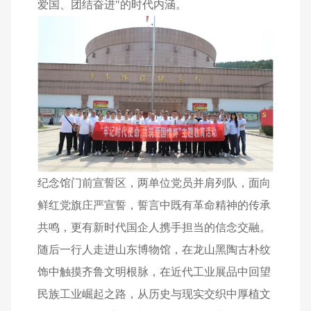
爱国、团结奋进"的时代内涵。
纪念馆门前宣誓区，两单位党员并肩列队，面向
鲜红党旗庄严宣誓，誓言中既有革命精神的传承
共鸣，更有新时代国企人携手担当的信念交融。
随后一行人走进山东博物馆，在龙山黑陶古朴纹
饰中触摸齐鲁文明根脉，在近代工业展品中回望
民族工业崛起之路，从历史与现实交织中厚植文