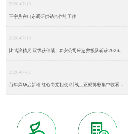
2026-07-13
王宇燕在山东调研供销合作社工作
2026-07-13
比武淬精兵 双线获佳绩 | 泰安公司应急救援队斩获2026
年"泰山工匠杯"全市应急救援队伍比武竞赛团体二等奖
2026-07-01
百年风华启新程 红心向党担使命|线上正规博彩集中收看建
党105周年庆祝大会直播