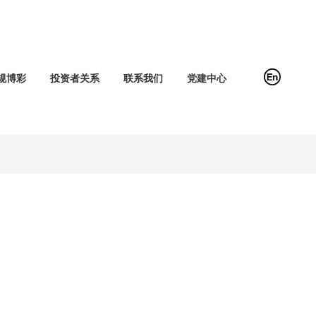
规博彩
投资者关系
联系我们
党建中心