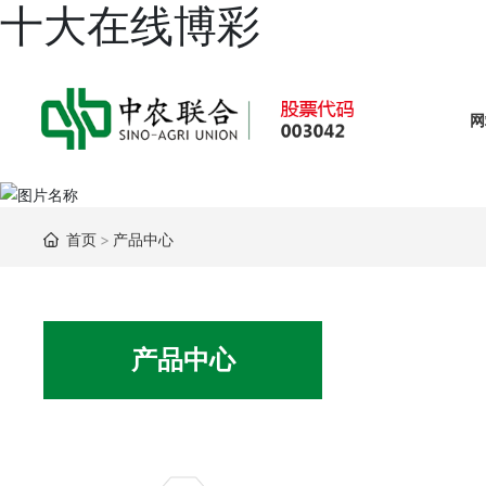
十大在线博彩
网
首页
产品中心
产品中心