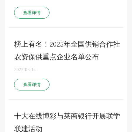
查看详情
榜上有名！2025年全国供销合作社
农资保供重点企业名单公布
2025-03-14
查看详情
十大在线博彩与莱商银行开展联学
联建活动