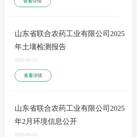
查看详情
山东省联合农药工业有限公司2025
年土壤检测报告
2025-03-15
查看详情
山东省联合农药工业有限公司2025
年2月环境信息公开
2025-03-15