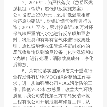
7
、
2016
年，为严格落实《岱岳区燃
煤机组（锅炉）超低排放实施方案》，
公司投资近
230
万元，采用"低温液相鳌
合还原脱硝法"，对锅炉烟气治理进行改
造；
2016
年至今，累计投资近
230
万对环
保气味严重的污水池进行反吊膜加罩密
封，将恶臭和有毒有害气体进行收集处
理，通过玻璃钢收集管道将密封罩内的
废气收集输送到除臭设备（化学洗涤和
U
V
光解）进行处理，消除致臭成分，净化
后排放。
8
、为贯彻落实国家和省关于重点行
业挥发性有机物
(VOCs)
综合整治工作要
求，进一步加强我公司
VOCs
污染防治工
作，降低
VOCs
排放总量，改善大气环境
质量，我公司委托第三方青岛安洁环境
工程有限公司开展泄漏与修复工作，从