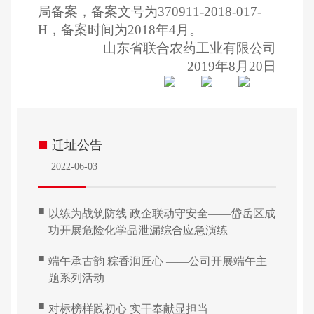
局备案，备案文号为
370911-2018-017-
H
，备案时间为
2018
年
4
月。
山东省联合农药工业有限公司
2019
年
8
月
20
日
■
迁址公告
2022-06-03
—
■
以练为战筑防线 政企联动守安全——岱岳区成
功开展危险化学品泄漏综合应急演练
■
端午承古韵 粽香润匠心 ——公司开展端午主
题系列活动
■
对标榜样践初心 实干奉献显担当