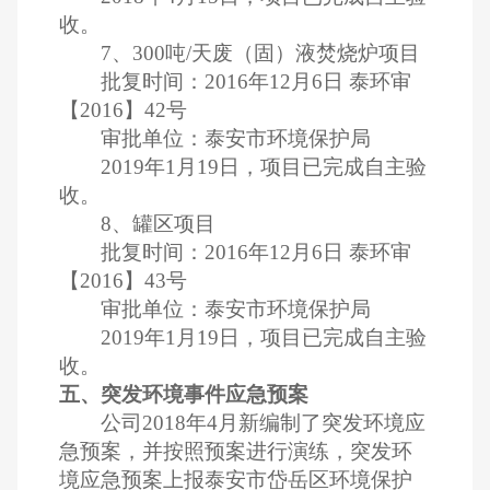
收。
7
、
300
吨
/
天废（固）液焚烧炉项目
批复时间：
2016
年
12
月
6
日
泰环审
【
2016
】
42
号
审批单位：泰安市环境保护局
2019
年
1
月
19
日，项目已完成自主验
收。
8
、罐区项目
批复时间：
2016
年
12
月
6
日
泰环审
【
2016
】
43
号
审批单位：泰安市环境保护局
2019
年
1
月
19
日，项目已完成自主验
收。
五、突发环境事件应急预案
公司
2018
年
4
月新编制了突发环境应
急预案，并按照预案进行演练，突发环
境应急预案上报泰安市岱岳区环境保护