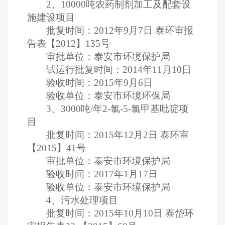
2
、
10000
吨农药制剂加工及配套设
施建设项目
批复时间：
2012
年
9
月
7
日
泰环审报
告表【
2012
】
135
号
审批单位：泰安市环境保护局
试运行批复时间：
2014
年
11
月
10
日
验收时间：
2015
年
9
月
6
日
验收单位：泰安市环境环保局
3
、
3000
吨
/
年
2-
氯
-5-
氯甲基吡啶项
目
批复时间：
2015
年
12
月
2
日
泰环审
【
2015
】
41
号
审批单位：泰安市环境保护局
验收时间：
2017
年
1
月
17
日
验收单位：泰安市环境保护局
4
、污水处理项目
批复时间：
2015
年
10
月
10
日
泰岱环