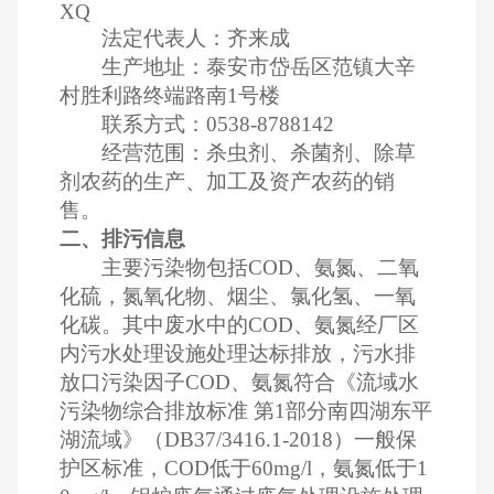
XQ
法定代表人：齐来成
生产地址：泰安市岱岳区范镇大辛
村胜利路终端路南
1
号楼
联系方式：
0538-8788142
经营范围：杀虫剂、杀菌剂、除草
剂农药的生产、加工及资产农药的销
售。
二、排污信息
主要污染物包括
COD
、氨氮、二氧
化硫，氮氧化物、烟尘、氯化氢、一氧
化碳。其中废水中的
COD
、氨氮经厂区
内污水处理设施处理达标排放，污水排
放口污染因子
COD
、氨氮符合《流域水
污染物综合排放标准 第
1
部分南四湖东平
湖流域》（
DB37/3416.1-2018
）一般保
护区标准，
COD
低于
60mg/l
，氨氮低于
1