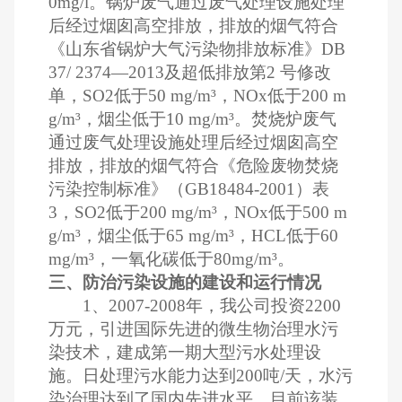
0mg/l
。锅炉废气通过废气处理设施处理
后经过烟囱高空排放，排放的烟气符合
《山东省锅炉大气污染物排放标准》
DB
37/ 2374
—
2013
及超低排放第
2
号修改
单，
SO2
低于
50 mg/m
³，
NOx
低于
200 m
g/m
³，烟尘低于
10 mg/m
³。焚烧炉废气
通过废气处理设施处理后经过烟囱高空
排放，排放的烟气符合《危险废物焚烧
污染控制标准》（
GB18484-2001
）表
3
，
SO2
低于
200 mg/m
³，
NOx
低于
500 m
g/m
³，烟尘低于
65 mg/m
³，
HCL
低于
60
mg/m
³，一氧化碳低于
80mg/m
³。
三、防治污染设施的建设和运行情况
1
、
2007-2008
年，我公司投资
2200
万元，引进国际先进的微生物治理水污
染技术，建成第一期大型污水处理设
施。日处理污水能力达到
200
吨
/
天，水污
染治理达到了国内先进水平。目前该装