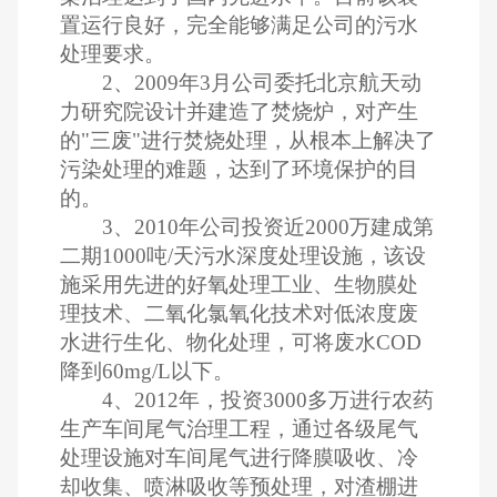
置运行良好，完全能够满足公司的污水
处理要求。
2
、
2009
年
3
月公司委托北京航天动
力研究院设计并建造了焚烧炉，对产生
的"三废"进行焚烧处理，从根本上解决了
污染处理的难题，达到了环境保护的目
的。
3
、
2010
年公司投资近
2000
万建成第
二期
1000
吨
/
天污水深度处理设施，该设
施采用先进的好氧处理工业、生物膜处
理技术、二氧化氯氧化技术对低浓度废
水进行生化、物化处理，可将废水
COD
降到
60mg/L
以下。
4
、
2012
年，投资
3000
多万进行农药
生产车间尾气治理工程，通过各级尾气
处理设施对车间尾气进行降膜吸收、冷
却收集、喷淋吸收等预处理，对渣棚进