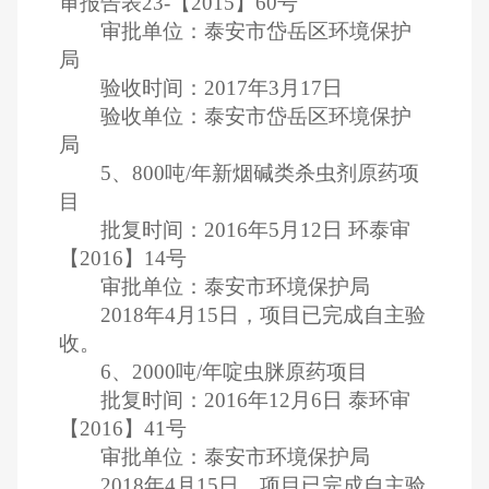
审报告表
23-
【
2015
】
60
号
审批单位：泰安市岱岳区环境保护
局
验收时间：
2017
年
3
月
17
日
验收单位：泰安市岱岳区环境保护
局
5
、
800
吨
/
年新烟碱类杀虫剂原药项
目
批复时间：
2016
年
5
月
12
日
环泰审
【
2016
】
14
号
审批单位：泰安市环境保护局
2018
年
4
月
15
日，项目已完成自主验
收。
6
、
2000
吨
/
年啶虫脒原药项目
批复时间：
2016
年
12
月
6
日
泰环审
【
2016
】
41
号
审批单位：泰安市环境保护局
2018
年
4
月
15
日，项目已完成自主验