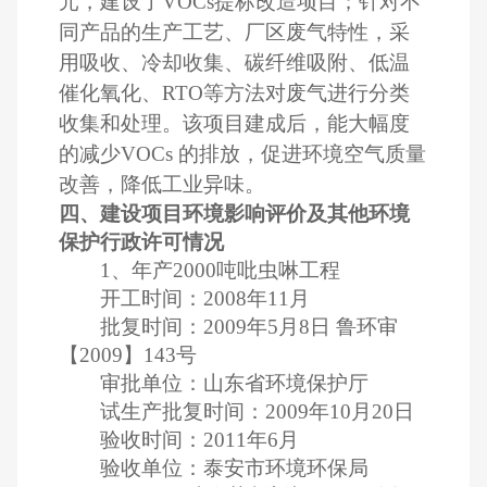
元，建设了
VOCs
提标改造项目；针对不
同产品的生产工艺、厂区废气特性，采
用吸收、冷却收集、碳纤维吸附、低温
催化氧化、
RTO
等方法对废气进行分类
收集和处理。该项目建成后，能大幅度
的减少
VOCs
的排放，促进环境空气质量
改善，降低工业异味。
四、建设项目环境影响评价及其他环境
保护行政许可情况
1
、年产
2000
吨吡虫啉工程
开工时间：
2008
年
11
月
批复时间：
2009
年
5
月
8
日
鲁环审
【
2009
】
143
号
审批单位：山东省环境保护厅
试生产批复时间：
2009
年
10
月
20
日
验收时间：
2011
年
6
月
验收单位：泰安市环境环保局