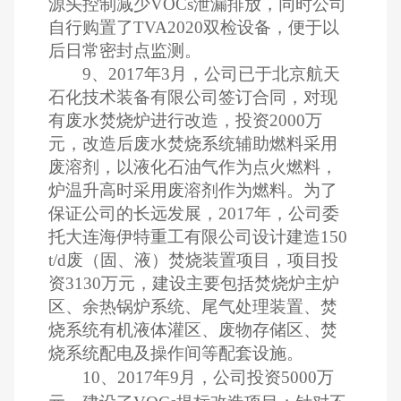
源头控制减少
VOCs
泄漏排放，同时公司
自行购置了
TVA2020
双检设备，便于以
后日常密封点监测。
9
、
2017
年
3
月，公司已于北京航天
石化技术装备有限公司签订合同，对现
有废水焚烧炉进行改造，投资
2000
万
元，改造后废水焚烧系统辅助燃料采用
废溶剂，以液化石油气作为点火燃料，
炉温升高时采用废溶剂作为燃料。为了
保证公司的长远发展，
2017
年，公司委
托大连海伊特重工有限公司设计建造
150
t/d
废（固、液）焚烧装置项目，项目投
资
3130
万元，建设主要包括焚烧炉主炉
区、余热锅炉系统、尾气处理装置、焚
烧系统有机液体灌区、废物存储区、焚
烧系统配电及操作间等配套设施。
10
、
2017
年
9
月，公司投资
5000
万