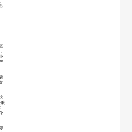
。
节
区
，
业
产
要
文
这
变股
事，
化
要