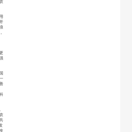
农
用
开
浪
，
更
强
国
一
善
科
。
农
共
发
改