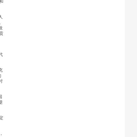
和
人
。
貌
贡
代
充
的
时
国
逆
定
，