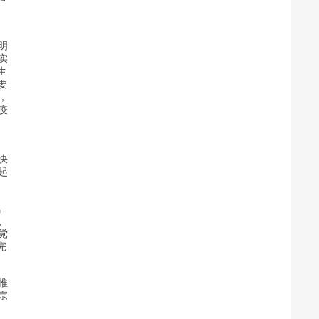
明
实
生
要
，
疫
决
起
。
、
党
完
推
宗