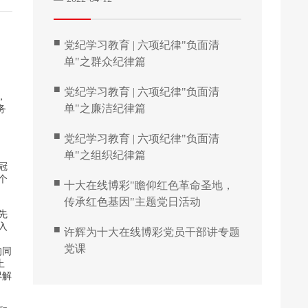
■
党纪学习教育 | 六项纪律"负面清
单"之群众纪律篇
■
党纪学习教育 | 六项纪律"负面清
，
单"之廉洁纪律篇
务
■
党纪学习教育 | 六项纪律"负面清
单"之组织纪律篇
冠
个
■
十大在线博彩"瞻仰红色革命圣地，
传承红色基因"主题党日活动
先
入
■
许辉为十大在线博彩党员干部讲专题
党课
的同
土
得解