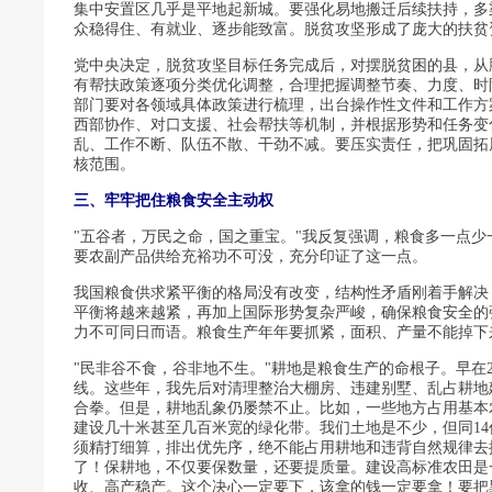
集中安置区几乎是平地起新城。要强化易地搬迁后续扶持，多
众稳得住、有就业、逐步能致富。脱贫攻坚形成了庞大的扶贫
党中央决定，脱贫攻坚目标任务完成后，对摆脱贫困的县，从
有帮扶政策逐项分类优化调整，合理把握调整节奏、力度、时
部门要对各领域具体政策进行梳理，出台操作性文件和工作方
西部协作、对口支援、社会帮扶等机制，并根据形势和任务变
乱、工作不断、队伍不散、干劲不减。要压实责任，把巩固拓
核范围。
三、牢牢把住粮食安全主动权
"五谷者，万民之命，国之重宝。"我反复强调，粮食多一点
要农副产品供给充裕功不可没，充分印证了这一点。
我国粮食供求紧平衡的格局没有改变，结构性矛盾刚着手解决
平衡将越来越紧，再加上国际形势复杂严峻，确保粮食安全的
力不可同日而语。粮食生产年年要抓紧，面积、产量不能掉下
"民非谷不食，谷非地不生。"耕地是粮食生产的命根子。早在2
线。这些年，我先后对清理整治大棚房、违建别墅、乱占耕地建
合拳。但是，耕地乱象仍屡禁不止。比如，一些地方占用基本
建设几十米甚至几百米宽的绿化带。我们土地是不少，但同1
须精打细算，排出优先序，绝不能占用耕地和违背自然规律去
了！保耕地，不仅要保数量，还要提质量。建设高标准农田是
收、高产稳产。这个决心一定要下，该拿的钱一定要拿！要把