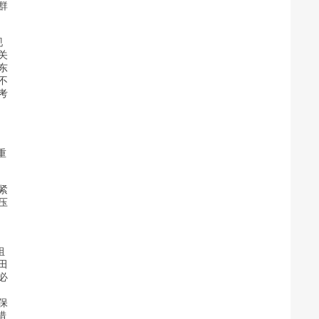
群
现
关
东
不
考
重
紧
压
组
田
必
保
措