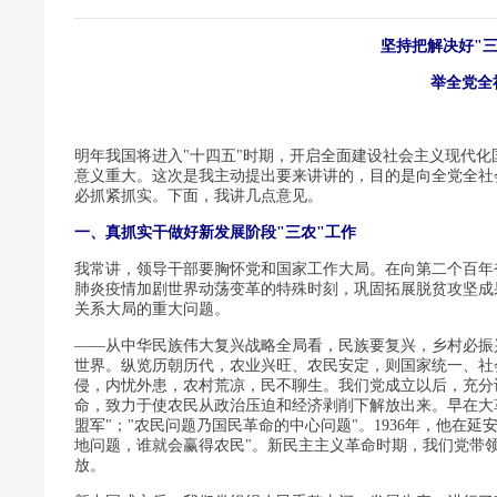
坚持把解决好"
举全党全
明年我国将进入"十四五"时期，开启全面建设社会主义现代
意义重大。这次是我主动提出要来讲讲的，目的是向全党全社
必抓紧抓实。下面，我讲几点意见。
一、真抓实干做好新发展阶段"三农"工作
我常讲，领导干部要胸怀党和国家工作大局。在向第二个百年
肺炎疫情加剧世界动荡变革的特殊时刻，巩固拓展脱贫攻坚成
关系大局的重大问题。
——从中华民族伟大复兴战略全局看，民族要复兴，乡村必振
世界。纵览历朝历代，农业兴旺、农民安定，则国家统一、社
侵，内忧外患，农村荒凉，民不聊生。我们党成立以后，充分
命，致力于使农民从政治压迫和经济剥削下解放出来。早在大
盟军"；"农民问题乃国民革命的中心问题"。1936年，他在
地问题，谁就会赢得农民"。新民主主义革命时期，我们党带
放。