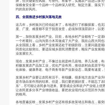
牌，但关键要控风险、可替代、有备手，实施农产品进口多元
保粮食安全要一个品种一个品种深入研究、制定方案、落实下
约的良好风尚。
四、全面推进乡村振兴落地见效
这几年，乡村振兴已经动起来了，各地进行了积极探索，也见
度、广度、难度都不亚于脱贫攻坚，必须加强顶层设计，以更
第一，加快发展乡村产业。目前，各地乡村产业都有了一定基
一个村看到，山沟沟里小木耳做成了大产业。我在山西大同也
从全国面上看，乡村产业发展还处于初级阶段，主要问题是规
同质化比较突出。要适应城乡居民消费需求，顺应产业发展规
业发展壮大。
现在，发展乡村产业，不像过去就是种几亩地、养几头猪，有
积极发展农产品加工业，优化产业布局，推动农村由卖原字号
化体验、健康养老、电子商务等新产业新业态，既要有速度，
发展乡村产业要让农民有活干、有钱赚。很多地方农业产业升
是市场自发作用的结果。但是，我们要把握好度，不能忘了农
东"，尽可能让农民参与进来。要形成企业和农户产业链上优
让农民更多分享产业增值收益。要把农业现代化示范区作为推
的格局。
各地普遍反映，发展乡村产业还有很多政策堵点和痛点，最突