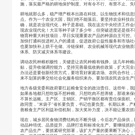
施，落实最严格的耕地保护制度。对有令不行、有禁不止、失
耕地就那么多，稳产增产根本出路在科技。以生物技术和信息
点。作为一个农业大国，我们绝不能落后。要坚持农业科技自
确，就是农业现代化，种子是基础。我在这次中央经济工作会
现农业现代化！大豆等种子讲了多少年，但突破进度还是很不
物育种重大科技项目，早日实现重要农产品的种源自主可控。
加快打通科技进村入户的通道，促进政府公益性服务和市场社
也要加快补上烘干仓储、冷链保鲜、农业机械等现代农业物质
体系、防灾减灾体系等建设。
调动农民种粮积极性，关键是让农民种粮有钱挣。这几年种粮
贴，提升收储调控能力，坚持完善最低收购价政策，扩大完全
办法还是要创新经营方式，要培育好家庭农场、农民合作社，
来不划算的事交给社会化服务组织来办。要加强农民农业生产
地方各级党委和政府要扛起粮食安全的政治责任。这些年，我
如果各地都只想吃饭不想种粮、只想吃肉不想养猪，那谁来保
不算长远账。主产区、主销区、产销平衡区都有责任保面积、
政同责，"米袋子"省长要负责，书记也要负责。长期以来，
善粮食主产区利益补偿机制，加大奖补力度，决不能让重农抓
现在，城乡居民食物消费结构在不断升级，今后农产品保供，
动品种培优、品质提升、品牌打造和标准化生产。要继续抓好
农产品生产，要抓紧研究部署，该扩大产量的要果断下决心，