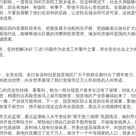
行影响，一度有近3000万农民工留乡返乡。在这种情况下，社会大局能够
房，回去有地种、有饭吃、有事干，即使不回去心里也踏实。全面建设社
前，不要急着断了他们在农村的后路，让农民在城乡间可进可退。这就是
殊优势。
顺应国内发展阶段变化、把握发展主动权的先手棋。把战略基点放在扩大
面现代化，能够释放出巨量的消费和投资需求。城乡经济循环是国内大循
键因素。
性，坚持把解决好"三农"问题作为全党工作重中之重，举全党全社会之力
足。
务，全党全国、各行各业特别是脱贫地区广大干部群众都付出了艰辛努力
的政治优势，向全世界展现了我们党领导亿万人民创造的人间奇迹。
重心的历史性转移。要看到，相当一部分脱贫户基本生活有了保障，但收入
悠，稍遇到点风险变故马上就可能致贫；脱贫地区产业普遍搞起来了，但
一撤，产业就可能垮掉。下一步，脱贫地区防止返贫的任务还很重，要做
政策不留空白，绝不能出现这边宣布全面脱贫，那边又出现规模性返贫。
常态化监测，重点监测收入水平变化和"两不愁三保障"巩固情况，做到早
持开发式帮扶方针，帮助他们用自己的双手勤劳致富，不能靠发钱养人，
好兜底保障，及时纳入现有社保体系，并逐步提高保障水平。对脱贫地区
挡升级。易地扶贫搬迁了近千万人，相当于一个中等国家的人口，很多大