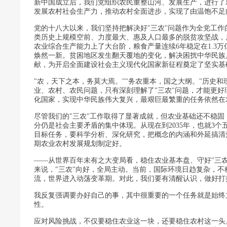
新中国成立后，我们党组织农民重整山河、发展生产，进行了
发展农村社会生产力，推动农村全面进步，实现了由温饱不足
党的十八大以来，我们坚持把解决好"三农"问题作为全党工
类历史上规模空前、力度最大、惠及人口最多的脱贫攻坚战，
农业综合生产能力上了大台阶，粮食产量连续6年稳定在1.3万
焕然一新。贫困地区发生翻天覆地的变化，解决困扰中华民族
献，为开启全面建设社会主义现代化国家新征程奠定了坚实基
"农，天下之本，务莫大焉。""务农重本，国之大纲。"历史
业、农村、农民问题，只有深刻理解了"三农"问题，才能更
化国家，实现中华民族伟大复兴，最艰巨最繁重的任务依然在
尽管我们的"三农"工作取得了显著成就，但农业基础还不稳
分仍是社会主要矛盾的集中体现。从现在到2035年，也就3个
目标任务，要科学分析、深化研究，把概念的内涵和外延搞清
期农业农村发展规划制定好。
——从世界百年未有之大变局看，稳住农业基本盘、守好"三农
来说，"三农"向好，全局主动。当前，国际环境日趋复杂，
流，世界进入动荡变革期。对此，我们要有清醒认识，做好打
我反复强调要办好自己的事，其中很重要的一个任务就是始终
性。
应对风险挑战，不仅要稳住农业这一块，还要稳住农村这一头。