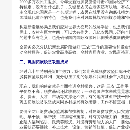
2000多万农民工返乡。今年受新冠肺炎疫情冲击和国际经济下
持稳定，没有出什么乱子，关键是农民在老家还有块地、有栋
主义现代化国家是一个长期过程，农民在城里没有彻底扎根之
国城镇化道路的特色，也是我们应对风险挑战的回旋余地和特
构建新发展格局是我们应对世界大变局的战略举措，也是我们
需上，农村有巨大空间，可以大有作为。几亿农民同步迈向全
的题中应有之义，也是确保国内国际双循环比例关系健康的关
全党务必充分认识新发展阶段做好"三农"工作的重要性和紧迫
动乡村振兴，促进农业高质高效、乡村宜居宜业、农民富裕富
二、巩固拓展脱贫攻坚成果
经过几十年特别是近8年努力，我们如期完成脱贫攻坚目标任
脱贫攻坚取得胜利，充分彰显了党的领导和我国社会主义制度
现在，我们的使命就是全面推进乡村振兴，这是"三农"工作
平仍然不高，脱贫基础还比较脆弱；一些边缘户本来就晃晃悠
术、资金、人才、市场等支撑还不强，有的地方甚至帮扶干部
巩固拓展脱贫攻坚成果同乡村振兴有效衔接，工作不留空档，
要健全防止返贫动态监测和帮扶机制，对易返贫致贫人口实施
现、早干预、早帮扶，继续精准施策。对有劳动能力的，要坚
止陷入福利陷阱、政策养懒汉。对没有劳动能力的人口，要做
业帮扶还要继续，补上技术、设施、营销等短板，促进产业提