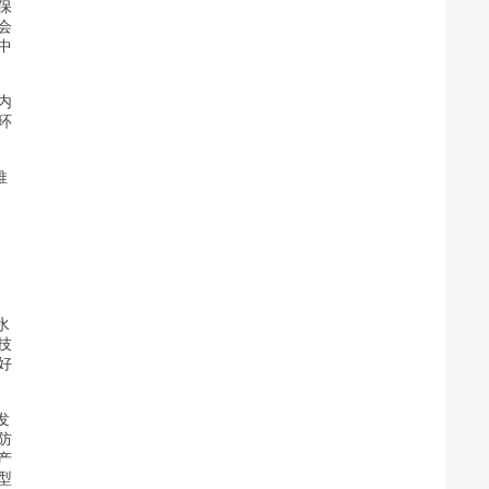
保
会
中
内
环
推
。
水
技
好
发
防
产
型