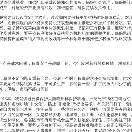
渠道促进就业，加强配套基础设施和公共服务，搞好社会管理，确保搬迁
资产，对这些资产要摸清底数、加强监管，确保持续发挥作用。
脱贫之日起设立5年过渡期。过渡期内要保持主要帮扶政策总体稳定。对
限，逐步实现由集中资源支持脱贫攻坚向全面推进乡村振兴平稳过渡。有
案。要坚持和完善向重点乡村选派驻村第一书记和工作队制度，继续坚持
化及时完善。要平稳有序做好各级扶贫办机构职能的调整优化，确保思想
展脱贫攻坚成果纳入市县党政领导班子和领导干部推进乡村振兴战略实绩
少一点是战术问题，粮食安全是战略问题。今年应对新冠肺炎疫情，粮食和
，总量不足问题又重新凸显。今后一个时期粮食需求还会持续增加，供求
弦要始终绷得很紧很紧，宁可多生产、多储备一些，多了的压力和少了的
来，供给、市场不能出问题。
013年，我就讲过要像保护大熊猫那样保护耕地，严防死守18亿亩耕地红
房和遏制耕地"非农化"、防止"非粮化"等提出要求，有关部门打了一套
农田大搞绿化造林、挖湖造景，一些地方在公路、铁路、河渠两旁占用良
4亿人口的需求一比，又是稀缺资源！建城市、搞工业、保生态都要用地，
搞造林绿化。各省区市现有用于粮食生产的耕地必须保住，不能再往下降
一个重要抓手，要坚定不移抓下去，提高建设标准和质量，真正实现旱涝
黑土地保护作为一件大事来抓，把黑土地用好养好。要采取"长牙齿"的硬