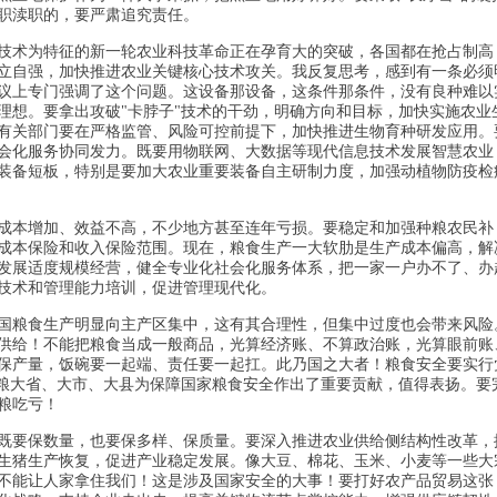
职渎职的，要严肃追究责任。
技术为特征的新一轮农业科技革命正在孕育大的突破，各国都在抢占制高
立自强，加快推进农业关键核心技术攻关。我反复思考，感到有一条必须
议上专门强调了这个问题。这设备那设备，这条件那条件，没有良种难以
理想。要拿出攻破"卡脖子"技术的干劲，明确方向和目标，加快实施农业
有关部门要在严格监管、风险可控前提下，加快推进生物育种研发应用。
会化服务协同发力。既要用物联网、大数据等现代信息技术发展智慧农业
装备短板，特别是要加大农业重要装备自主研制力度，加强动植物防疫检
成本增加、效益不高，不少地方甚至连年亏损。要稳定和加强种粮农民补
成本保险和收入保险范围。现在，粮食生产一大软肋是生产成本偏高，解
发展适度规模经营，健全专业化社会化服务体系，把一家一户办不了、办
技术和管理能力培训，促进管理现代化。
国粮食生产明显向主产区集中，这有其合理性，但集中过度也会带来风险
供给！不能把粮食当成一般商品，光算经济账、不算政治账，光算眼前账
保产量，饭碗要一起端、责任要一起扛。此乃国之大者！粮食安全要实行
产粮大省、大市、大县为保障国家粮食安全作出了重要贡献，值得表扬。要
粮吃亏！
既要保数量，也要保多样、保质量。要深入推进农业供给侧结构性改革，
生猪生产恢复，促进产业稳定发展。像大豆、棉花、玉米、小麦等一些大
不能让人家拿住我们！这是涉及国家安全的大事！要打好农产品贸易这张