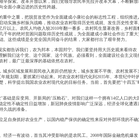
艰辛探索。改革开放以来，我们党领导农民率先拉开改革大幕，不断解放
向全面小康迈进的历史性跨越。
作的重中之重，把脱贫攻坚作为全面建成小康社会的标志性工程，组织推进
启动实施乡村振兴战略，推动农业农村取得历史性成就、发生历史性变革
亿斤以上。农民人均收入较2010年翻一番多，农村民生显著改善，乡村面
几千年的绝对贫困问题取得历史性成就，为全面建成小康社会作出了重大
础。这些成绩是全党全国共同奋斗的结果，大家都付出了艰辛努力。
和现实都告诉我们，农为邦本，本固邦宁。我们要坚持用大历史观来看待农
好理解我们这个党、这个国家、这个民族。必须看到，全面建设社会主义现
农村，最广泛最深厚的基础依然在农村。
固，城乡区域发展和居民收入差距仍然较大，城乡发展不平衡、农村发展不
五年规划期，要抓紧行动起来。对农业农村现代化到2035年、本世纪中叶
楚，科学提出我国农业农村现代化的目标任务。当前，首先要把"十四五"
"基础是应变局、开新局的"压舱石"。对我们这样一个拥有14亿人口的大
不稳定性不确定性日益增加，新冠肺炎疫情影响广泛深远，经济全球化遭遇
持久战的准备。
立足自身抓好农业生产，以国内稳产保供的确定性来应对外部环境的不确
经济一有波动，首当其冲受影响的是农民工。2008年国际金融危机爆发