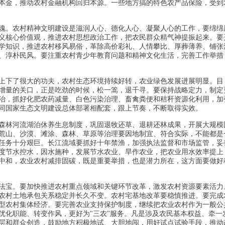
本金，推动农村金融机构回归本源。一些地方搞的特色农产品保险，受到
魂。农村精神文明建设是滋润人心、德化人心、凝聚人心的工作，要绵绵
义核心价值观，推进农村思想政治工作，把农民群众精气神提振起来。要
学知识，推进农村移风易俗，革除高价彩礼、人情攀比、厚葬薄养、铺张
、淳朴民风。要注重农村青少年教育问题和精神文化生活，完善工作举措
上下了很大的功夫，农村生态环境持续好转，农业绿色发展进展明显。目
增量的关口，正是吃劲的时候，松一篙，退千寻。要保持战略定力，制定
治，抓好化肥农药减量、白色污染治理、畜禽粪便和秸秆资源化利用，加
同国家生态文明建设总体部署相配套，跟上节奏，不断取得实效。
森林河流湖泊休养生息制度，巩固退牧还草、退耕还林成果，开展大规模
荒山、沙漠、滩涂、森林、草原等治理要因地制宜、符合实际，不能都是
任务十分艰巨。长江流域要抓好十年禁渔，加强执法监督和市场监管，妥
度节水控水，因水施种，发展节水农业、旱作农业，把农业用水效率提上
现碳中和，农业农村减排固碳，既是重要举措，也是潜力所在，这方面要做好
法宝。要加快推进农村重点领域和关键环节改革，激发农村资源要素活力
持农村土地承包关系稳定并长久不变。农村宅基地改革要稳慎推进。要完成
型农村集体经济。要完善农业支持保护制度，继续把农业农村作为一般公
优化职能、转变作风，更好为"三农"服务。凡是涉及农民基本权益、牵一
层和群众创造，鼓励地方积极地试、大胆地闯，用好试点试验手段，推动