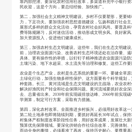
靠内部挖潜。要深化农村信用社改革，多渠道补充中小银行资
民欢迎，这是个方向，要总结经验、加快推广。
第二，加强社会主义精神文明建设。乡村不仅要塑形，更要铸
力，下足功夫。要加强农村思想道德建设，弘扬和践行社会主
展形式多样的群众文化活动，孕育农村社会好风尚。要普及科
费等陈规陋习，反对迷信活动，推动形成文明乡风、良好家风
加大资源投入，促进他们健康成长。
第三，加强农村生态文明建设。这些年，我们在生态文明建设
前，治理农业面源污染、改善农村生态环境还处在治存量、遏
具体、更有操作性的举措，以钉钉子精神推进农业面源污染防
土壤污染、地下水超采、水土流失等治理和修复。这些工作要
农业是个生态产业，农村是生态系统的重要一环。要健全草原
土绿化行动，加强生物多样性保护。这方面要有个科学规划，
种套路。长江、黄河流域是生态文明建设的主战场，农业农村
解决好渔民转产转业和社会保障问题。黄河流域要抓好农业深
去、总量省出来。2030年前实现碳排放达峰、2060年前实
学测算，制定可行方案，采取有力措施。
第四，深化农村改革。全面推进乡村振兴，必须用好改革这一
第二轮土地承包即将陆续到期，要抓好再延长30年试点，保
村集体产权制度改革阶段性任务，用好改革成果，发展壮大新
预算优先保障领域。要深化供销合作社综合改革，完善体制、
而动全身的事情，必须看准了再改，保持历史耐心。要尊重基