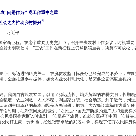
三农"问题作为全党工作重中之重
※
社会之力推动乡村振兴
习近平
化国家新征程。在这个重要历史交汇点，召开中央农村工作会议，时机重要
会发出明确信号："三农"工作在新征程上仍然极端重要，须臾不可放松，
奋斗目标迈进的历史关口，在脱贫攻坚目标任务已经完成的形势下，在新
果，全面推进乡村振兴，加快农业农村现代化，是需要全党高度重视的一
兴。我国自古以农立国，创造了源远流长、灿烂辉煌的农耕文明，长期领
会稳定；农业凋敝、农民不稳，则国家分裂、社会动荡。到了近代，列强
认识到中国革命的基本问题是农民问题，把为广大农民谋幸福作为重要使
革命时期，毛泽东同志就指出，"农民是中国无产阶级的最广大和最忠实
延安会见美国作家斯诺时说到，"谁赢得了农民，谁就会赢得了中国，谁解决
领农民打土豪、分田地，经过艰苦卓绝的武装斗争，实现了亿万农民翻身