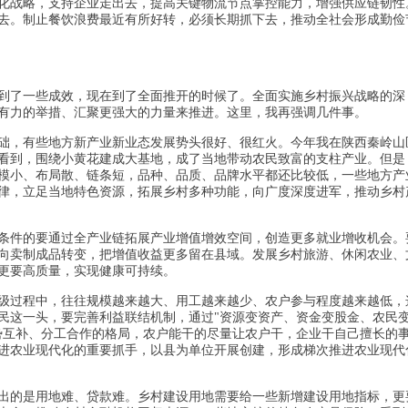
化战略，支持企业走出去，提高关键物流节点掌控能力，增强供应链韧性
去。制止餐饮浪费最近有所好转，必须长期抓下去，推动全社会形成勤俭
到了一些成效，现在到了全面推开的时候了。全面实施乡村振兴战略的深
有力的举措、汇聚更强大的力量来推进。这里，我再强调几件事。
础，有些地方新产业新业态发展势头很好、很红火。今年我在陕西秦岭山
看到，围绕小黄花建成大基地，成了当地带动农民致富的支柱产业。但是
模小、布局散、链条短，品种、品质、品牌水平都还比较低，一些地方产
律，立足当地特色资源，拓展乡村多种功能，向广度深度进军，推动乡村
条件的要通过全产业链拓展产业增值增效空间，创造更多就业增收机会。
向卖制成品转变，把增值收益更多留在县域。发展乡村旅游、休闲农业、
更要高质量，实现健康可持续。
级过程中，往往规模越来越大、用工越来越少、农户参与程度越来越低，
民这一头，要完善利益联结机制，通过"资源变资产、资金变股金、农民
势互补、分工合作的格局，农户能干的尽量让农户干，企业干自己擅长的
进农业现代化的重要抓手，以县为单位开展创建，形成梯次推进农业现代
出的是用地难、贷款难。乡村建设用地需要给一些新增建设用地指标，更