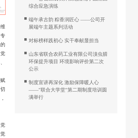
综合应急演练
■
端午承古韵 粽香润匠心 ——公司开
个维
展端午主题系列活动
的专
■
对标榜样践初心 实干奉献显担当
记的
■
团党
山东省联合农药工业有限公司溴虫腈
环保提升项目 环境影响评价第二次
兴、
公示
代赋
■
制度宣讲再深化 激励保障暖人心
是切
——"联合大学堂"第二期制度培训圆
满举行
平，
强党
自觉