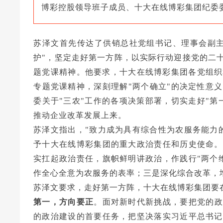
博彩控股领导班子成员、十大在线博彩集团纪委
苏泽文首先传达了供销总社党组书记、理事会副主
护"，坚定走好第一方阵，以实际行动迎接党的二
题党课精神。他要求，十大在线博彩集团各党组织
专题党课精神，深刻理解"两个确立"的决定性意
委关于"三农"工作的各项决策部署，切实走好"第
推动企业改革发展上来。
苏泽文指出，"致力成为具有综合性为农服务能力
予十大在线博彩集团的重大政治责任和历史使命。
实扛起政治责任，旗帜鲜明讲政治，作践行"两个
作全心全意为农服务的表率；三是深化综合改革，
苏泽文要求，走好第一方阵，十大在线博彩集团要
第一，方向要正
。面对新时代新挑战，要把党的政
的政治建设的首要任务，把坚决落实习近平总书记