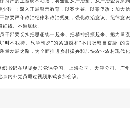
保持严的主基调不动摇，将全面从严治党、从严治企贯穿
关键少数"；深入开展警示教育，以案为鉴、以案促改；加大
员干部要严守政治纪律和政治规矩，强化政治意识、纪律意
碰红线、不逾底线。
员干部要切实把思想统一起来、把精神提振起来、把力量
"时不我待、只争朝夕"的紧迫感和"不用扬鞭自奋蹄"的
质量发展之路，为全面推进乡村振兴和加快农业农村现代
组织书记在现场参加党课学习。上海公司、天津公司、广
他京内外党员通过视频形式参加会议。