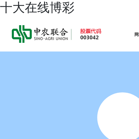
十大在线博彩
网