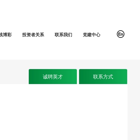
线博彩
投资者关系
联系我们
党建中心
诚聘英才
联系方式