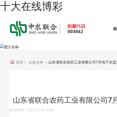
十大在线博彩
网
首页
山东省联合农药工业有限公司7月地下水监
公告文件
山东省联合农药工业有限公司7
发布时间：
2022-07-18 00:00