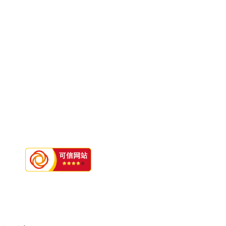
公司简介
新闻动态
原药
权属公司
行业动态
中间体
厂区风貌
员工天地
制剂
研发风采
媒体聚焦
资质荣誉
下载中心
企业文化
环保科技
薪酬福利
发展历程
Copyright © 2022 十大在线博彩
鲁ICP备19047006号 -1
鲁农药广审（文）