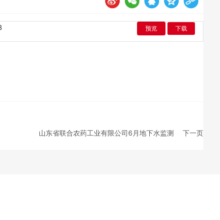
B
预览
下载
山东省联合农药工业有限公司6月地下水监测
下一页
联系方式