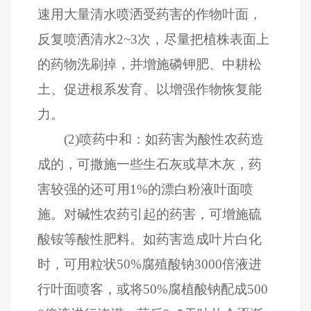
速用大量清水喷洒受药害的作物叶面，
反复喷洒清水2~3次，尽量把植株表面上
的药物洗刷掉，并增施磷钾肥、中耕松
土、促进根系发育、以增强作物恢复能
力。
(2)喷药中和：如药害为酸性农药造
成的，可撒施一些生石灰或草木灰，药
害较强的还可用1%的漂白粉液叶面喷
施。对碱性农药引起的药害，可增施硫
酸铵等酸性肥料。如药害造成叶片白化
时，可用粒状50%腐殖酸钠3000倍液进
行叶面喷客，或将50%腐植酸钠配成500