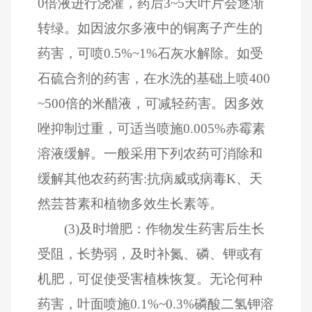
0倍液进行浇灌，药后3~5天叶片会逐渐
转绿。如因波尔多液中的铜离子产生的
药害，可喷0.5%~1%石灰水解除。如受
石硫合剂的药害，在水洗的基础上喷400
~500倍的米醋液，可减轻药害。因多效
唑抑制过重，可适当喷施0.005%赤霉素
溶液缓解。一般采用下列农药可消除和
缓解其他农药药害:抗病威或病毒K、天
然芸苔素和植物多效生长素等。
(3)及时增肥：作物发生药害后生长
受阻，长势弱，及时补氮、磷、钾或有
机肥，可促使受害植株恢复。无论何种
药害，叶面喷施0.1%~0.3%磷酸二氢钾溶