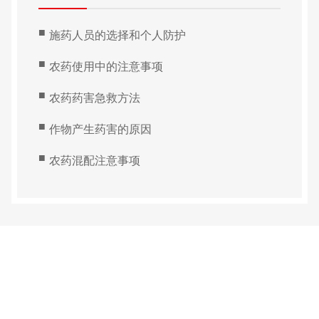
■
施药人员的选择和个人防护
■
农药使用中的注意事项
■
农药药害急救方法
■
作物产生药害的原因
■
农药混配注意事项
Copyright © 2022 线上正规博彩
鲁ICP备19047006号 -1
鲁农药广审
（文）2024159
网站建设：中企动力
济南
SEO标签