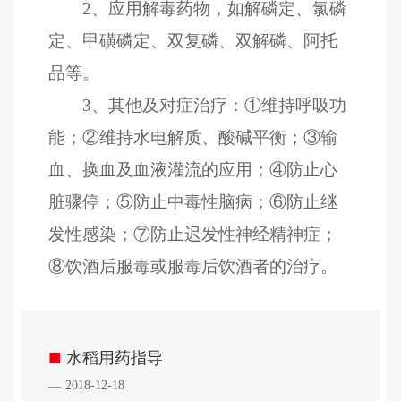
2、应用解毒药物，如解磷定、氯磷
定、甲磺磷定、双复磷、双解磷、阿托
品等。
3、其他及对症治疗：①维持呼吸功
能；②维持水电解质、酸碱平衡；③输
血、换血及血液灌流的应用；④防止心
脏骤停；⑤防止中毒性脑病；⑥防止继
发性感染；⑦防止迟发性神经精神症；
⑧饮酒后服毒或服毒后饮酒者的治疗。
■
水稻用药指导
2018-12-18
—