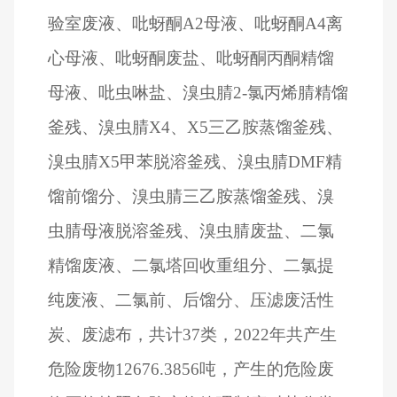
验室废液、吡蚜酮A2母液、吡蚜酮A4离
心母液、吡蚜酮废盐、吡蚜酮丙酮精馏
母液、吡虫啉盐、溴虫腈2-氯丙烯腈精馏
釜残、溴虫腈X4、X5三乙胺蒸馏釜残、
溴虫腈X5甲苯脱溶釜残、溴虫腈DMF精
馏前馏分、溴虫腈三乙胺蒸馏釜残、溴
虫腈母液脱溶釜残、溴虫腈废盐、二氯
精馏废液、二氯塔回收重组分、二氯提
纯废液、二氯前、后馏分、压滤废活性
炭、废滤布，共计37类，2022年共产生
危险废物12676.3856吨，产生的危险废