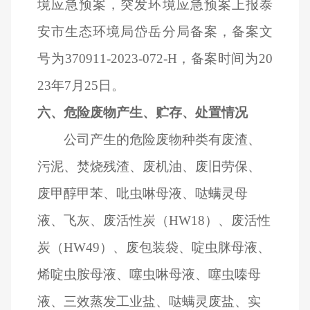
境应急预案，突发环境应急预案上报泰
安市生态环境局岱岳分局备案，备案文
号为370911-2023-072-H，备案时间为20
23年7月25日。
六、危险废物产生、贮存、处置情况
公司产生的危险废物种类有废渣、
污泥、焚烧残渣、废机油、废旧劳保、
废甲醇甲苯、吡虫啉母液、哒螨灵母
液、飞灰、废活性炭（HW18）、废活性
炭（HW49）、废包装袋、啶虫脒母液、
烯啶虫胺母液、噻虫啉母液、噻虫嗪母
液、三效蒸发工业盐、哒螨灵废盐、实