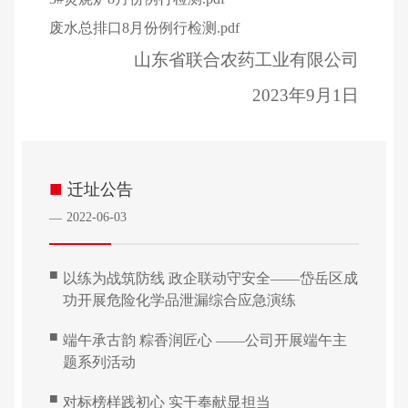
废水总排口8月份例行检测.pdf
山东省联合农药工业有限公司
2023
年9月1日
■
迁址公告
2022-06-03
—
■
以练为战筑防线 政企联动守安全——岱岳区成
功开展危险化学品泄漏综合应急演练
■
端午承古韵 粽香润匠心 ——公司开展端午主
题系列活动
■
对标榜样践初心 实干奉献显担当