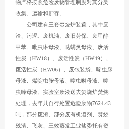
物严格按照危险废物管理制度对其分类
收集、运输和贮存。
公司建有三套焚烧炉装置，其中废
渣、污泥、废机油、废旧劳保、废甲醇
甲苯、吡虫啉母液、哒螨灵母液、废活
性炭（HW18）、废活性炭（HW49）、
废活性炭（HW06）、废包装袋、啶虫脒
母液、烯啶虫胺母液、噻虫啉母液、噻
虫嗪母液、实验室废液送去焚烧炉焚烧
处理，去年共自行处置危险废物7624.43
吨，部分废渣、部分废有机溶剂、焚烧
残渣、飞灰、三效蒸发工业盐委托有资