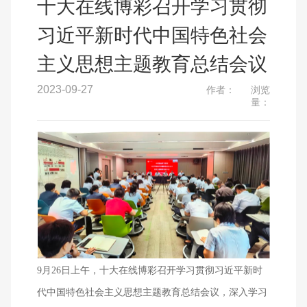
十大在线博彩召开学习贯彻
习近平新时代中国特色社会
主义思想主题教育总结会议
2023-09-27
作者：
浏览
量：
9月26日上午，十大在线博彩召开学习贯彻习近平新时
代中国特色社会主义思想主题教育总结会议，深入学习