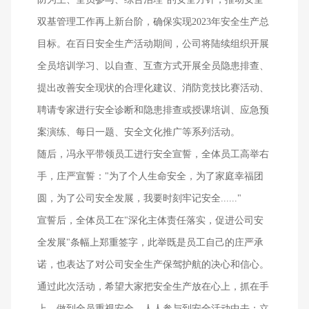
双基管理工作再上新台阶，确保实现2023年安全生产总
目标。在百日安全生产活动期间，公司将陆续组织开展
全员培训学习、以自查、互查方式开展全员隐患排查、
提出改善安全现状的合理化建议、消防竞技比赛活动、
聘请专家进行安全诊断和隐患排查或授课培训、应急预
案演练、每日一题、安全文化推广等系列活动。
随后，冯永平带领员工进行安全宣誓，全体员工高举右
手，庄严宣誓："为了个人生命安全，为了家庭幸福团
圆，为了公司安全发展，我要时刻牢记安全......"
宣誓后，全体员工在"深化主体责任落实，促进公司安
全发展"条幅上郑重签字，此举既是员工自己的庄严承
诺，也表达了对公司安全生产保驾护航的决心和信心。
通过此次活动，希望大家把安全生产放在心上，抓在手
上，做到全员重视安全、人人参与到安全活动中去；立