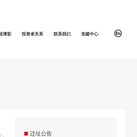
线博彩
投资者关系
联系我们
党建中心
■
迁址公告
量：