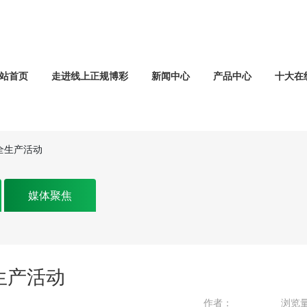
站首页
走进线上正规博彩
新闻中心
产品中心
十大在
全生产活动
媒体聚焦
生产活动
作者：
浏览