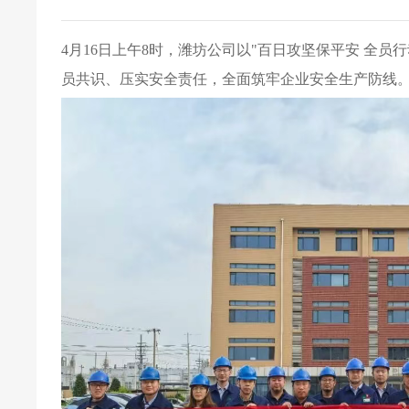
4月16日上午8时，潍坊公司以"百日攻坚保平安 全员行
员共识、压实安全责任，全面筑牢企业安全生产防线