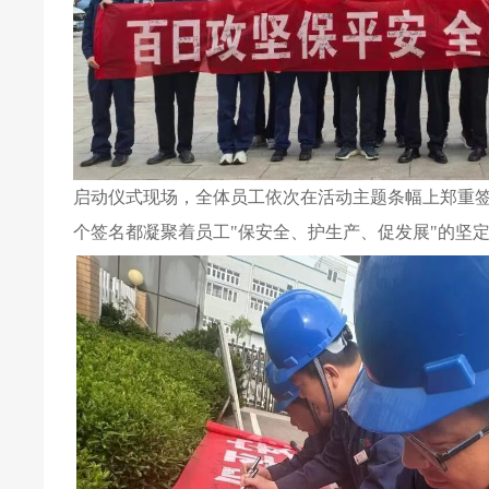
启动仪式现场，全体员工依次在活动主题条幅上郑重
个签名都凝聚着员工"保安全、护生产、促发展"的坚