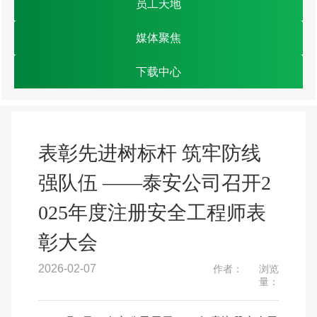
员工天地
媒体聚焦
下载中心
表彰先进树标杆 筑牢防线
强队伍 ——泰安公司召开2
025年度注册安全工程师表
彰大会
2026-02-07
作者：
浏览
量：