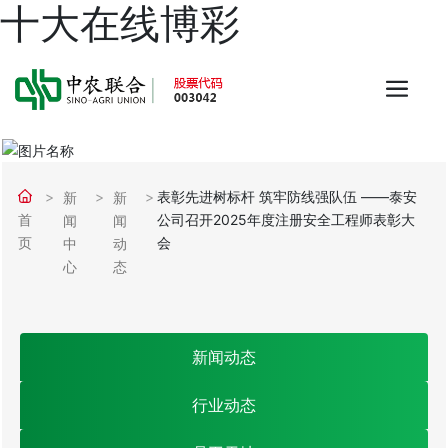
十大在线博彩
表彰先进树标杆 筑牢防线强队伍 ——泰安
新
新
首
公司召开2025年度注册安全工程师表彰大
闻
闻
页
会
中
动
心
态
新闻动态
行业动态