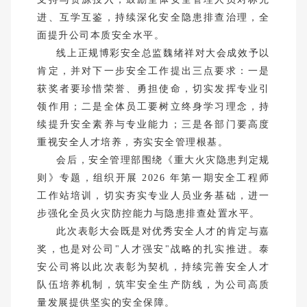
进、互学互鉴，持续深化安全隐患排查治理，全
面提升公司本质安全水平。
线上正规博彩安全总监魏绪祥对大会成效予以
肯定，并对下一步安全工作提出三点要求：一是
获奖者要珍惜荣誉、勇担使命，切实发挥专业引
领作用；二是全体员工要树立终身学习理念，持
续提升安全素养与专业能力；三是各部门要高度
重视安全人才培养，夯实安全管理根基。
会后，安全管理部围绕《
重大火灾隐患判定规
则
》专题，组织开展 2026 年第一期安全工程师
工作站培训，切实夯实专业人员业务基础，进一
步强化全员火灾防控能力与隐患排查处置水平。
此次表彰大会既是对优秀安全人才的肯定与嘉
奖，也是对公司"人才强安"战略的扎实推进。泰
安公司将以此次表彰为契机，持续完善安全人才
队伍培养机制，筑牢安全生产防线，为公司高质
量发展提供坚实的安全保障。