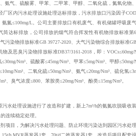
物、氨气、硫酸雾、甲苯、二甲苯、甲醇、二氧化硫，氮氧化物
经厂区内污水处理设施处理达标排放，污水排放口污染因子
CO
，氨氮≤
100mg/L
。公司主要排放口有机废气、有机储罐呼吸废
气筒达标排放，公司排放的烟气符合挥发性有机物排放标准第
大气污染物排放标准
GB 39727-2020
、大气污染物综合排放标准
GB
机物及恶臭污染物排放标准
DB37/3161-2018
，即：
VOCs
≤
60mg/
氢≤
30mg/Nm
³、硫酸雾≤
45mg/Nm
³、甲苯≤
5mg/Nm
³、甲醇≤
50mg/
≤
10mg/Nm
³、二氧化硫≤
50mg/Nm
³、氨气≤
20mg/Nm
³、
硫化氢
≤
3
Nm
³、
臭气浓度
≤
800
、
苯胺类
≤
20mg/Nm
³、
酚类
≤
15mg/Nm
³。
原污水处理设施进行了改造和扩建，新上
7m
³
/h
的氨氮吹脱吸收
水的连续稳定处理。
制剂项目，为解决污水处理问题、防止环境污染达到园区污水处
、
15t/h MVR
蒸发器
1
套、
70t/d
二效蒸发器
1
套，改造后项目配套