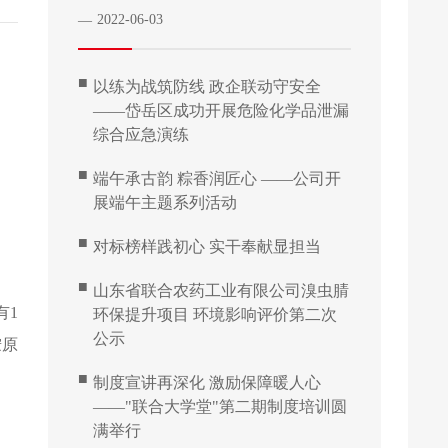
2022-06-03
—
■
以练为战筑防线 政企联动守安全
——岱岳区成功开展危险化学品泄漏
综合应急演练
■
端午承古韵 粽香润匠心 ——公司开
展端午主题系列活动
■
对标榜样践初心 实干奉献显担当
■
山东省联合农药工业有限公司溴虫腈
有
1
环保提升项目 环境影响评价第二次
公示
胺原
■
制度宣讲再深化 激励保障暖人心
——"联合大学堂"第二期制度培训圆
满举行