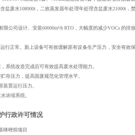
理含盐废水
108000t
，二效蒸发器年处理年处理含盐废水
21000t
，
有限公司设计、安装
60000m
³
/h RTO
，大幅度的减少
VOCs
的排
试运行正常。新上设备可有效缓解原有设备生产压力，安全有效
建，系统改造完成后可有效提高废水处理能力。
解贮存压力，提高固废规范化管理水平。
原装置运行压力。
废水浓缩系统。
护行政许可情况
基咪唑烷项目