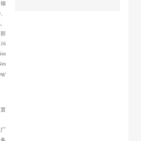
、烟
D
、
气、
6
部
16
Nm
Nm
mg/
装置
理厂
设备