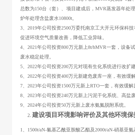
总数为
150
台（套）、项目建成后，
MVR
蒸发器年处
炉年处理含盐废水
10800t
。
3
、
2019
年公司投资
2500
万委托南京工大开元环保科技
促进环境空气质量改善，降低工业异味。
4
、
2021
年公司投资
800
万元新上
8t/hMVR
一套，设备
废水稳定处理。
5
、
2022
年公司投资
200
万元对现有生化系统进行改扩
6
、
2022
年公司投资
400
万元新建危废库一座，有效缓
7
、
2023
年公司投资
1500
万元新上
RTO
一套，有效缓解
8
、
2023
年公司投资
240
万元新上污泥干化系统、高盐
9
、
2024
年公司投资
50
万元新上废水氨氮脱附系统。
建设项目环境影响评价及其他环境保
1
、
1500t/aN-
氰基乙酰亚胺酸乙酯及
2000t/aN-
硝基亚氨