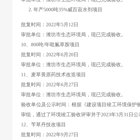
年产
5000
吨
35%
威百亩水剂项目
批复时间：
2022
年
5
月
12
日
审批单位：潍坊市生态环境局，现已完成验收。
10
、
800
吨
/
年吡氟草胺项目
批复时间：
2022
年
6
月
20
日
审批单位：潍坊市生态环境局，现已完成验收。
11
、麦草畏原药技术改造项目
批复时间：
2022
年
6
月
27
日
审批单位：潍坊市生态环境局，现已完成验收。
验收单位及公示时间：根据《建设项目竣工环境保护
审组，通过了环境竣工验收评审并于
2023
年
3
月
31
日公
12
、苄草丹技改项目
批复时间：
2022
年
9
月
27
日