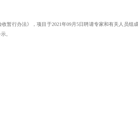
验收暂行办法》，项目于
2021
年
09
月
5
日聘请专家和有关人员组
公示。