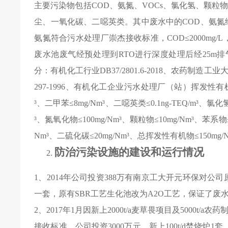
主要污染物包括
COD
、氨氮、
VOCs
、氯化氢、颗粒
尘、一氧化碳、二噁英类。其中废水中的
COD
、氨氮
氨氮符合污水处理厂崇杰接收标准，
COD
≤
2000mg/L
废水池废气经预处理到
RTO
进行深度处理后经
25m
排
分：有机化工行业
DB37/2801.6-2018
、农药制造工业
297-1996
、有机化工企业污水处理厂（站）
挥发性有
³、二甲苯≤
8mg/Nm
³、二噁英类≤
0.1ng-TEQ/m
³、氯化
³、氮氧化物≤
100mg/Nm
³、颗粒物≤
10mg/Nm
³、苯系物
Nm
³、
二硫化碳
≤
20mg/Nm
³、
总挥发性有机物
≤
150mg/
防治污染设施的建设和运行情况
1
、
2014
年公司投资
388
万有南京工大开元环保对公司
一套，原有
SBR
工艺生化池改为
A2O
工艺，保证了废
2
、
2017
年
1
月因新上
2000t/a
麦草畏项目及
5000t/a
农药
接收标准，公司投资
3000
万元，新上
100t/d
焚烧炉
1
套