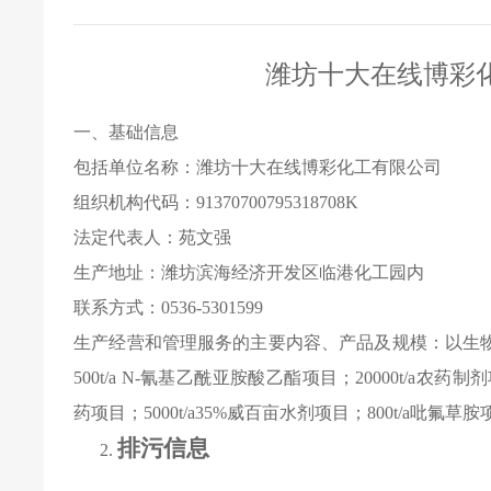
潍坊十大在线博彩
一、基础信息
包括单位名称：潍坊十大在线博彩化工有限公司
组织机构代码：
91370700795318708K
法定代表人：苑文强
生产地址：潍坊滨海经济开发区临港化工园内
联系方式：
0536-5301599
生产经营和管理服务的主要内容、产品及规模：以生
500t/a N-
氰基乙酰亚胺酸乙酯项目；
20000t/a
农药制剂
药项目；
5000t/a35%
威百亩水剂项目；
800t/a
吡氟草胺
排污信息