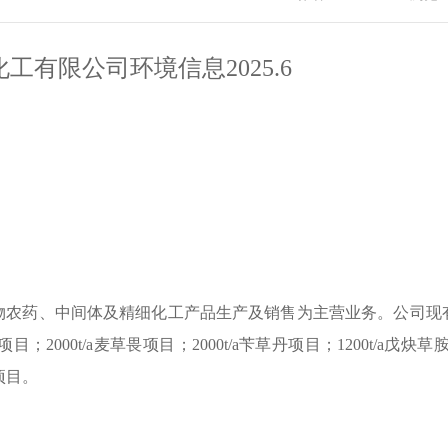
化工有限公司环境信息
2025.6
物农药、中间体及精细化工产品生产及销售为主营业务。公司现
项目；
2000t/a
麦草畏项目；
2000t/a
苄草丹项目；
1200t/a
戊炔草
项目。