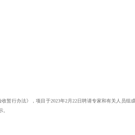
验收暂行办法》，项目于
2023
年
2
月
22
日聘请专家和有关人员组
示。