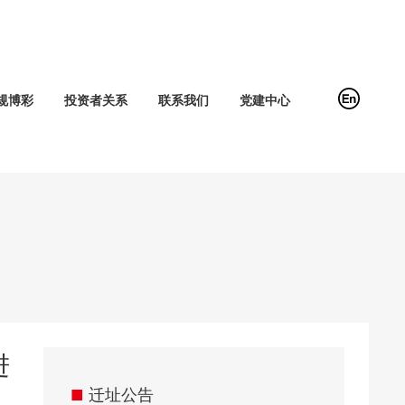
规博彩
投资者关系
联系我们
党建中心
进
■
迁址公告