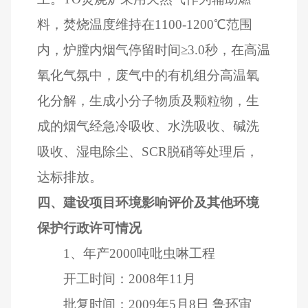
料，焚烧温度维持在
1100-1200
℃范围
内，炉膛内烟气停留时间≥
3.0
秒，在高温
氧化气氛中，废气中的有机组分高温氧
化分解，生成小分子物质及颗粒物，生
成的烟气经急冷吸收、水洗吸收、碱洗
吸收、湿电除尘、
SCR
脱硝等处理后，
达标排放。
四、建设项目环境影响评价及其他环境
保护行政许可情况
1
、年产
2000
吨吡虫啉工程
开工时间：
2008
年
11
月
批复时间：
2009
年
5
月
8
日
鲁环审