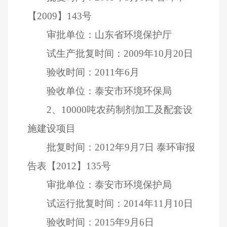
【
2009
】
143
号
审批单位：山东省环境保护厅
试生产批复时间：
2009
年
10
月
20
日
验收时间：
2011
年
6
月
验收单位：泰安市环境环保局
2
、
10000
吨农药制剂加工及配套设
施建设项目
批复时间：
2012
年
9
月
7
日
泰环审报
告表【
2012
】
135
号
审批单位：泰安市环境保护局
试运行批复时间：
2014
年
11
月
10
日
验收时间：
2015
年
9
月
6
日