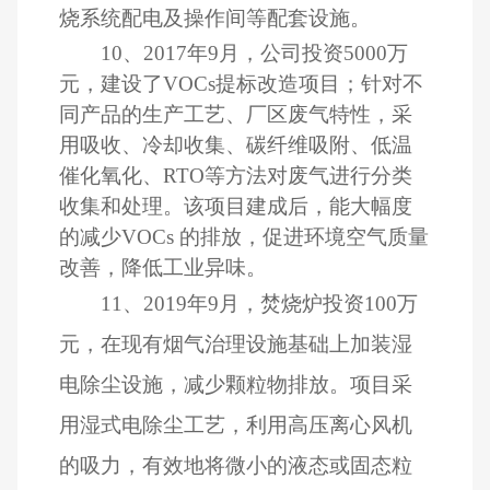
烧系统配电及操作间等配套设施。
10
、
2017
年
9
月，公司投资
5000
万
元，建设了
VOCs
提标改造项目；针对不
同产品的生产工艺、厂区废气特性，采
用吸收、冷却收集、碳纤维吸附、低温
催化氧化、
RTO
等方法对废气进行分类
收集和处理。该项目建成后，能大幅度
的减少
VOCs
的排放，促进环境空气质量
改善，降低工业异味。
11
、
2019
年
9
月，焚烧炉投资
100
万
元，在现有烟气治理设施基础上加装湿
电除尘设施，减少颗粒物排放。项目采
用湿式电除尘工艺，利用高压离心风机
的吸力，有效地将微小的液态或固态粒