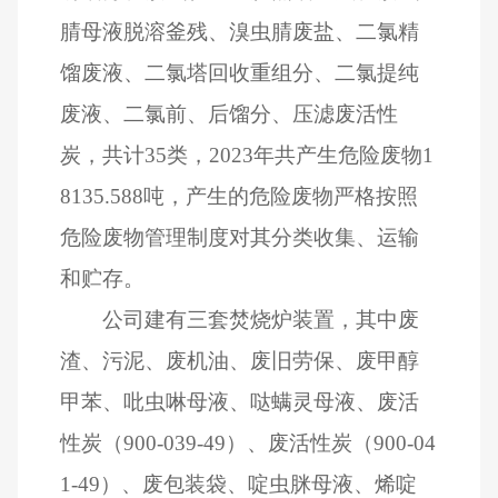
腈母液脱溶釜残、溴虫腈废盐、二氯精
馏废液、二氯塔回收重组分、二氯提纯
废液、二氯前、后馏分、压滤废活性
炭，共计
35
类，
2023
年共产生危险废物
1
8135.588
吨，产生的危险废物严格按照
危险废物管理制度对其分类收集、运输
和贮存。
公司建有三套焚烧炉装置，其中废
渣、污泥、废机油、废旧劳保、废甲醇
甲苯、吡虫啉母液、哒螨灵母液、废活
性炭（
900-039-49
）、废活性炭（
900-04
1-49
）、废包装袋、啶虫脒母液、烯啶