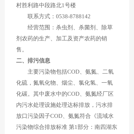
村胜利路中段路北
1
号楼
联系方式：
0538-8788142
经营范围：杀虫剂、杀菌剂、除草
剂农药的生产、加工及资产农药的销
售。
二、排污信息
主要污染物包括
COD
、氨氮、二氧
化硫，氮氧化物、烟尘、氯化氢、一氧
化碳。其中废水中的
COD
、氨氮经厂区
内污水处理设施处理达标排放，污水排
放口污染因子
COD
、氨氮符合《流域水
污染物综合排放标准 第
1
部分：南四湖东