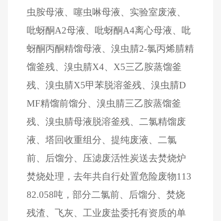
虫胺母液、噻虫啉母液、实验室废液、
吡蚜酮
A2
母液、吡蚜酮
A4
离心母液、吡
蚜酮丙酮精馏母液、溴虫腈
2-
氯丙烯腈精
馏釜残、溴虫腈
X4
、
X5
三乙胺蒸馏釜
残、溴虫腈
X5
甲苯脱溶釜残、溴虫腈
D
MF
精馏前馏分、溴虫腈三乙胺蒸馏釜
残、溴虫腈母液脱溶釜残、二氯精馏废
液、塔回收重组分、提纯废液、二氯
前、后馏分、压滤废活性炭送去焚烧炉
焚烧处理，去年共自行处置危险废物
113
82.058
吨，部分二氯前、后馏分、焚烧
残渣、飞灰、工业废盐委托有资质的单