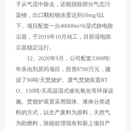
子从气流中除去，还能脱除部分气态污
染物，出口颗粒物浓度达到
10mg/l
以
下。项目配套一台
40000m
³
/h
湿式静电除
尘器，于
2019
年
10
月动工，目前湿电除
尘器稳定运行。
12
、
2020
年
9
月，公司配套
3300
吨
/
年杀虫剂原药项目，投资
8700
万元，建
设了
90
吨
/
天焚烧炉、废气焚烧装置
RT
O
、
150
吨
/
天高温湿式催化氧化等环保设
施。焚烧炉装置采用固体、液体分类进
料的方式，以生产废料为原料，天然气
为助燃料，除能处理现有和新上项目产