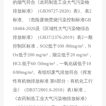
的烟气符合《农药制造工业大气污染物
排放标准》（
GB39727-2020
）表
1
、表
2
标准、《危险废物焚烧污染控制标准
GB
18484-2020
及《区域性大气污染物综合
排放标准》（
GB37/2376-2019
）表
2
一般
控制区标准，
SO2
低于
100 /80mg/m
³，
N
Ox
低于
200 mg/m
³，烟尘低于
20 mg/m
³，
HCL
低于
60 /50mg/m
³，一氧化碳低于
10
0/80mg/m
³。有组织废气排放符合《挥发
性有机物排放标准 第
6
部分：有机化工行
业》（
DB37/2801.6-2018
）表
1
标准，
《农药制造工业大气污染物排放标准》