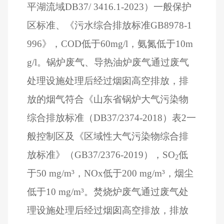
平湖流域
DB37/ 3416.1-2023
）一般保护
区标准、《污水综合排放标准
GB8978-1
996
》，
COD
低于
60mg/l
，氨氮低于
10m
g/l
。锅炉废气、导热油炉废气通过废气
处理设施处理后经过烟囱高空排放，排
放的烟气符合《山东省锅炉大气污染物
综合排放标准（
DB37/2374-2018
）表
2
一
般控制区及《区域性大气污染物综合排
放标准》（
GB37/2376-2019
），
SO
低
2
于
50 mg/m
³，
NOx
低于
200 mg/m
³，烟尘
低于
10 mg/m
³。焚烧炉废气通过废气处
理设施处理后经过烟囱高空排放，排放