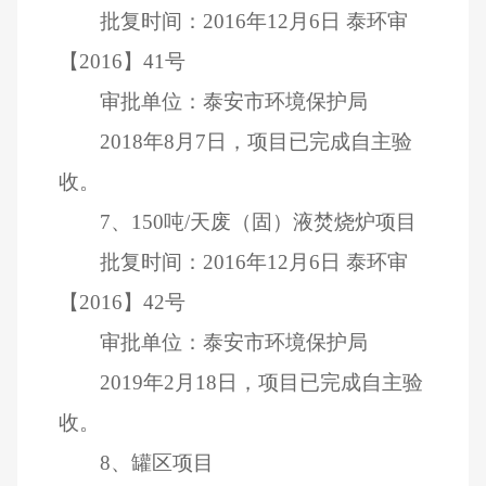
批复时间：
2016
年
12
月
6
日
泰环审
【
2016
】
41
号
审批单位：泰安市环境保护局
2018
年
8
月
7
日，项目已完成自主验
收。
7
、
150
吨
/
天废（固）液焚烧炉项目
批复时间：
2016
年
12
月
6
日
泰环审
【
2016
】
42
号
审批单位：泰安市环境保护局
2019
年
2
月
18
日，项目已完成自主验
收。
8
、罐区项目