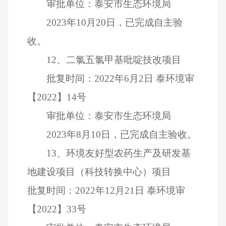
审批单位：泰安市生态环境局
2023
年
10
月
20
日，已完成自主验
收。
12
、二氯五氯甲基吡啶技改项目
批复时间：
2022
年
6
月
2
日
泰环境审
【
2022
】
14
号
审批单位：泰安市生态环境局
2023
年
8
月
10
日，已完成自主验收。
13
、环境友好型农药生产及研发基
地建设项目（科技转换中心）项目
批复时间：
2022
年
12
月
21
日
泰环境审
【
2022
】
33
号