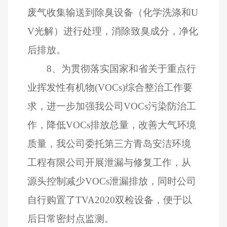
废气收集输送到除臭设备（化学洗涤和
U
V
光解）进行处理，消除致臭成分，净化
后排放。
8
、为贯彻落实国家和省关于重点行
业挥发性有机物
(VOCs)
综合整治工作要
求，进一步加强我公司
VOCs
污染防治工
作，降低
VOCs
排放总量，改善大气环境
质量，我公司委托第三方青岛安洁环境
工程有限公司开展泄漏与修复工作，从
源头控制减少
VOCs
泄漏排放，同时公司
自行购置了
TVA2020
双检设备，便于以
后日常密封点监测。