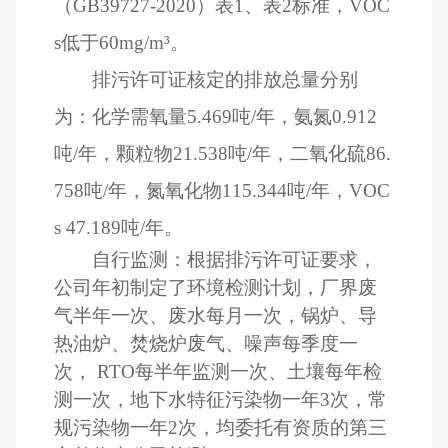
（
GB39727-2020
）表
1
、表
2
标准，
VOC
s
低于
60mg/m
³。
排污许可证核定的排放总量分别
为：化学需氧量
5.469
吨
/
年，氨氮
0.912
吨
/
年，颗粒物
21.538
吨
/
年，二氧化硫
86.
758
吨
/
年，氮氧化物
115.344
吨
/
年，
VOC
s 47.189
吨
/
年。
自行监测：根据排污许可证要求，
公司年初制定了环境检测计划，厂界废
气半年一次、废水每月一次，锅炉、导
热油炉、焚烧炉废气、噪声每季度一
次，
RTO
每半年监测一次、土壤每年检
测一次，地下水特征污染物一年
3
次，常
规污染物一年
2
次，均委托有资质的第三