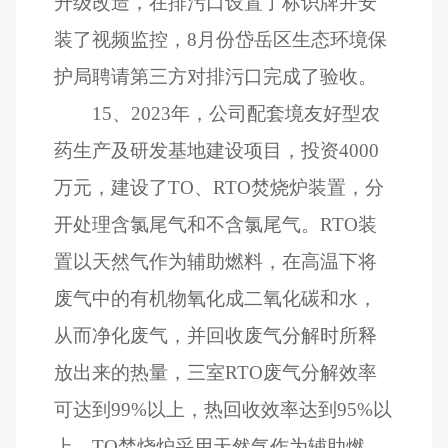
升级改造，在排污口设置了标识牌并安
装了视频监控，
8
月份岱岳区生态环境保
护局聘请第三方对排污口完成了验收。
15
、
2023
年，公司配套境友好型农
药生产及研发基地建设项目，投资
4000
万元，建设了
TO
、
RTO
焚烧炉装置，分
开处理含氯尾气和不含氯尾气。
RTO
装
置以天然气作为辅助燃料，在高温下将
废气中的有机物氧化成二氧化碳和水，
从而净化废气，并回收废气分解时所释
放出来的热量，三室
RTO
废气分解效率
可达到
99%
以上，热回收效率达到
95%
以
上。
TO
焚烧炉采用天然气作为辅助燃