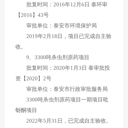
批复时间：
2016
年
12
月
6
日
泰环审
【
2016
】
43
号
审批单位：泰安市环境保护局
2019
年
2
月
18
日，项目已完成自主验
收。
9
、
3300
吨杀虫剂原药项目
批复时间：
2020
年
1
月
3
日
泰审批投
资【
2020
】
2
号
审批单位：泰安市行政审批服务局
3300
吨杀虫剂原药项目一期项目吡
蚜酮项目
2022
年
5
月
31
日，已完成自主验收。