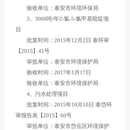
验收单位：泰安市环境环保局
3
、
3000
吨
/
年
2-
氯
-5-
氯甲基吡啶项
目
批复时间：
2015
年
12
月
2
日
泰环审
【
2015
】
41
号
审批单位：泰安市环境保护局
验收时间：
2017
年
1
月
17
日
验收单位：泰安市环境保护局
4
、污水处理项目
批复时间：
2015
年
10
月
10
日
泰岱环
审报告表【
2015
】
60
号
审批单位：泰安市岱岳区环境保护