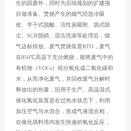
生的固废外，同时为后续规划的扩建项
目做准备。焚烧产生的烟气经急冷吸
收、半干式脱酸、活性炭吸附、袋式除
尘、
SCR
脱硝、湿法洗涤等处理后，烟
气达标排放。废气焚烧装置
RTO
，废气
在
850
℃高温下充分燃烧，能将废气中的
有机物（
VOCs
）组分氧化成二氧化碳和
水，从而净化废气，并回收废气分解时
释放出的热量，回用于生产。高温湿式
催化氧化装置是在过热水状态下，利用
加压空气与水混合，形成气液混合相，
在催化填料塔内发生快速的氧化反应，