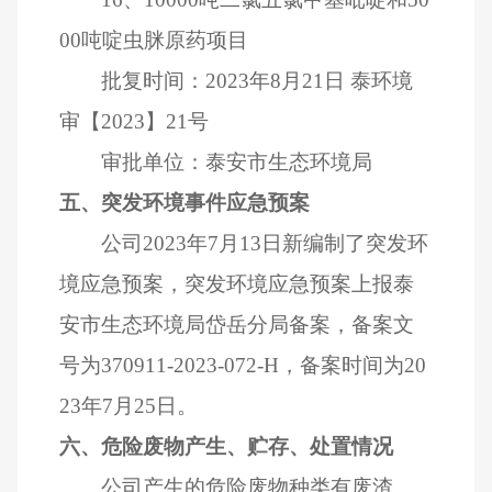
00
吨啶虫脒原药项目
批复时间：
2023
年
8
月
21
日
泰环境
审【
2023
】
21
号
审批单位：泰安市生态环境局
五、突发环境事件应急预案
公司
2023
年
7
月
13
日新编制了突发环
境应急预案，突发环境应急预案上报泰
安市生态环境局岱岳分局备案，备案文
号为
370911-2023-072-H
，备案时间为
20
23
年
7
月
25
日。
六、危险废物产生、贮存、处置情况
公司产生的危险废物种类有废渣、