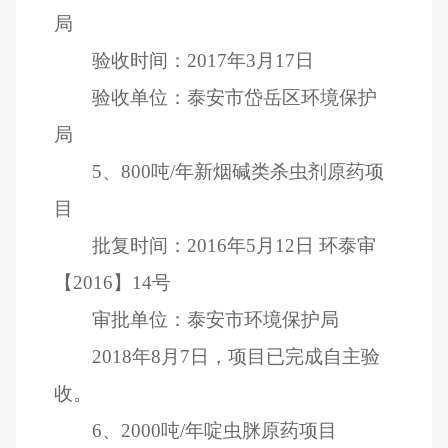
局
验收时间：
2017
年
3
月
17
日
验收单位：泰安市岱岳区环境保护
局
5
、
800
吨
/
年新烟碱类杀虫剂原药项
目
批复时间：
2016
年
5
月
12
日
环泰审
【
2016
】
14
号
审批单位：泰安市环境保护局
2018
年
8
月
7
日，项目已完成自主验
收。
6
、
2000
吨
/
年啶虫脒原药项目