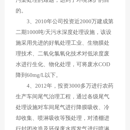
的。
3
、
2010
年公司投资近
2000
万建成第
二期
1000
吨
/
天污水深度处理设施，该设
施采用先进的好氧处理工业、生物膜处
理技术、二氧化氯氧化技术对低浓度废
水进行生化、物化处理，可将废水
COD
降到
60mg/L
以下。
4
、
2012
年，投资
3000
多万进行农药
生产车间尾气治理工程，通过各级尾气
处理设施对车间尾气进行降膜吸收、冷
却收集、喷淋吸收等预处理，对渣棚进
行封闭改造及环保废水挥发气进行喷淋