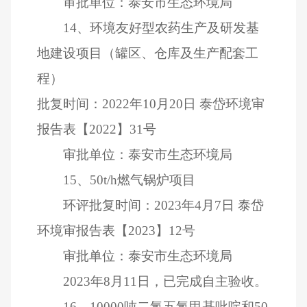
审批单位：泰安市生态环境局
14
、环境友好型农药生产及研发基
地建设项目（罐区、仓库及生产配套工
程）
批复时间：
2022
年
10
月
20
日
泰岱环境审
报告表【
2022
】
31
号
审批单位：泰安市生态环境局
15
、
50t/h
燃气锅炉项目
环评批复时间：
2023
年
4
月
7
日
泰岱
环境审报告表【
2023
】
12
号
审批单位：泰安市生态环境局
2023
年
8
月
11
日，已完成自主验收。
16
、
10000
吨二氯五氯甲基吡啶和
50