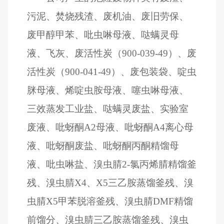
污泥、焚烧残渣、废机油、废旧劳保、
废甲醇甲苯、吡虫啉母液、哒螨灵母
液、飞灰、废活性炭（
900-039-49
）、废
活性炭（
900-041-49
）、废包装袋、啶虫
脒母液、烯啶虫胺母液、噻虫啉母液、
三效蒸发工业盐、哒螨灵废盐、实验室
废液、吡蚜酮
A2
母液、吡蚜酮
A4
离心母
液、吡蚜酮废盐、吡蚜酮丙酮精馏母
液、吡虫啉盐、溴虫腈
2-
氯丙烯腈精馏釜
残、溴虫腈
X4
、
X5
三乙胺蒸馏釜残、溴
虫腈
X5
甲苯脱溶釜残、溴虫腈
DMF
精馏
前馏分、溴虫腈三乙胺蒸馏釜残、溴虫