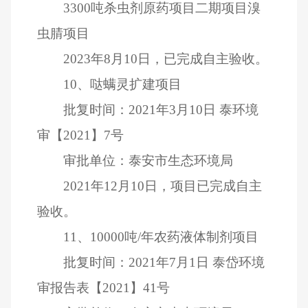
3300
吨杀虫剂原药项目二期项目溴
虫腈项目
2023
年
8
月
10
日，已完成自主验收。
10
、哒螨灵扩建项目
批复时间：
2021
年
3
月
10
日
泰环境
审【
2021
】
7
号
审批单位：泰安市生态环境局
2021
年
12
月
10
日，项目已完成自主
验收。
11
、
10000
吨
/
年农药液体制剂项目
批复时间：
2021
年
7
月
1
日
泰岱环境
审报告表【
2021
】
41
号