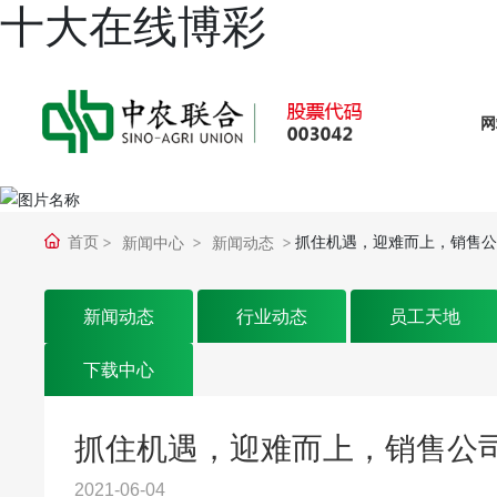
十大在线博彩
网
首页
抓住机遇，迎难而上，销售
新闻中心
新闻动态
新闻动态
行业动态
员工天地
下载中心
抓住机遇，迎难而上，销售公
2021-06-04