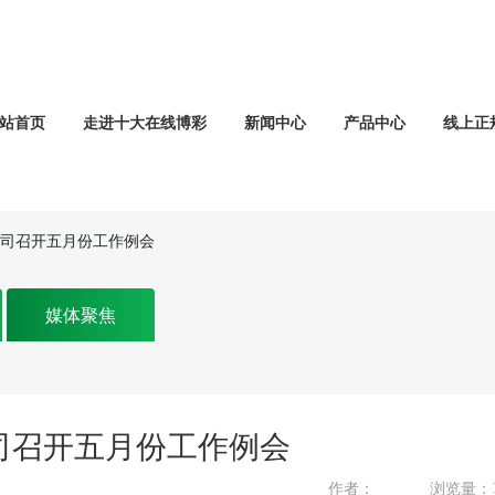
站首页
走进十大在线博彩
新闻中心
产品中心
线上正
公司召开五月份工作例会
媒体聚焦
司召开五月份工作例会
作者：
浏览量：