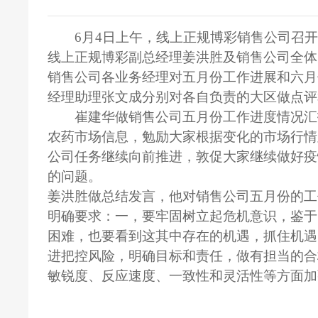
6月4日上午，线上正规博彩销售公司召
线上正规博彩副总经理姜洪胜及销售公司全体
销售公司各业务经理对五月份工作进展和六月
经理助理张文成分别对各自负责的大区做点评
崔建华做销售公司五月份工作进度情况汇
农药市场信息，勉励大家根据变化的市场行情
公司任务继续向前推进，敦促大家继续做好疫
的问题。
姜洪胜做总结发言，他对销售公司五月份的工
明确要求：一，要牢固树立起危机意识，鉴于
困难，也要看到这其中存在的机遇，抓住机遇
进把控风险，明确目标和责任，做有担当的合
敏锐度、反应速度、一致性和灵活性等方面加