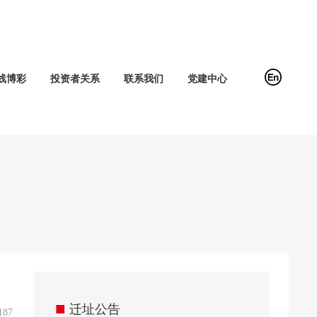
线博彩
投资者关系
联系我们
党建中心
■
迁址公告
187