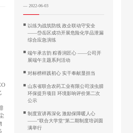
2022-06-03
—
■
以练为战筑防线 政企联动守安全
——岱岳区成功开展危险化学品泄漏
综合应急演练
■
端午承古韵 粽香润匠心 ——公司开
展端午主题系列活动
■
对标榜样践初心 实干奉献显担当
O
■
山东省联合农药工业有限公司溴虫腈
北
环保提升项目 环境影响评价第二次
公示
排
■
制度宣讲再深化 激励保障暖人心
烟尘
——"联合大学堂"第二期制度培训圆
物
满举行
5