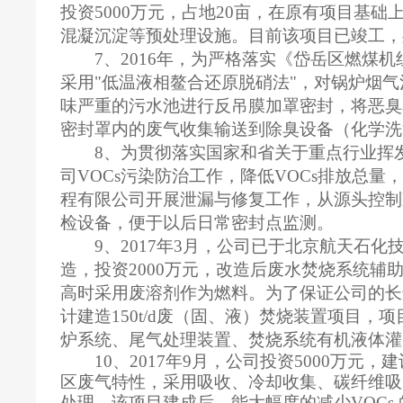
投资5000万元，占地20亩，在原有项目基
混凝沉淀等预处理设施。目前该项目已竣工，
7、2016年，为严格落实《岱岳区燃煤
采用"低温液相鳌合还原脱硝法"，对锅炉烟气治
味严重的污水池进行反吊膜加罩密封，将恶臭
密封罩内的废气收集输送到除臭设备（化学洗
8、为贯彻落实国家和省关于重点行业挥发
司VOCs污染防治工作，降低VOCs排放总
程有限公司开展泄漏与修复工作，从源头控制减少
检设备，便于以后日常密封点监测。
9、2017年3月，公司已于北京航天石
造，投资2000万元，改造后废水焚烧系统
高时采用废溶剂作为燃料。为了保证公司的长
计建造150t/d废（固、液）焚烧装置项目，
炉系统、尾气处理装置、焚烧系统有机液体灌
10、2017年9月，公司投资5000万
区废气特性，采用吸收、冷却收集、碳纤维吸
处理。该项目建成后，能大幅度的减少VOCs