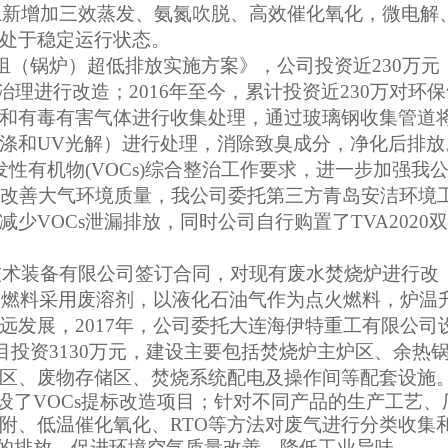
础上新增加三效蒸发、氨氮吹脱、高效催化氧化，微电解
处于稳定运行状态。
机组（锅炉）超低排放实施方案》，公司投资近230万元
理进行改造；2016年至今，累计投资近230万对环保
和有毒有害气体进行收集处理，通过玻璃钢收集管道
涤和UV光解）进行处理，消除致臭成分，净化后排放
性有机物(VOCs)综合整治工作要求，进一步加强我
量，改善大气环境质量，我公司委托第三方青岛安洁环境
VOCs泄漏排放，同时公司自行购置了TVA2020
化技术装备有限公司签订合同，对现有废水焚烧炉进行改
辅助燃料采用废溶剂，以液化石油气作为点火燃料，炉温
远发展，2017年，公司委托大连海伊特重工有限公司
项目投资3130万元，建设主要包括焚烧炉主炉区、余热
区、废物存储区、焚烧系统配电及操作间等配套设施
元，建设了VOCs提标改造项目；针对不同产品的生产工艺、
附、低温催化氧化、RTO等方法对废气进行分类收集
 的排放，促进环境空气质量改善，降低工业异味。