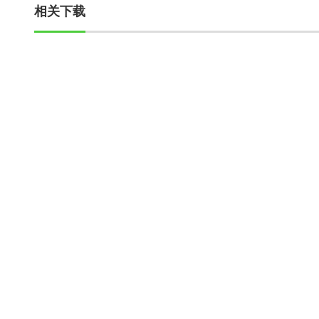
相关下载
走进十大在线博彩
新闻中心
产品中心
公司简介
新闻动态
原药
权属公司
行业动态
中间体
厂区风貌
员工天地
制剂