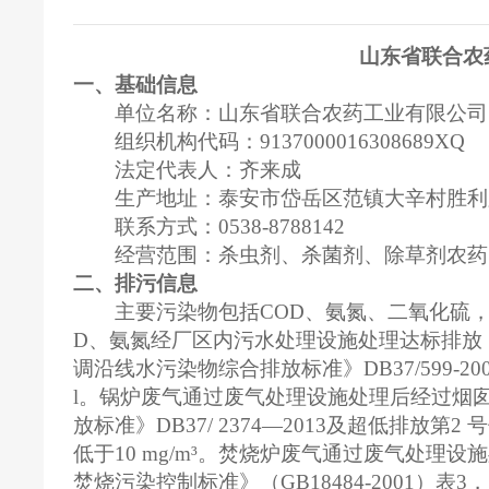
山东省联合农
一、基础信息
单位名称：山东省联合农药工业有限公司
组织机构代码：9137000016308689XQ
法定代表人：齐来成
生产地址：泰安市岱岳区范镇大辛村胜利
联系方式：0538-8788142
经营范围：杀虫剂、杀菌剂、除草剂农药
二、排污信息
主要污染物包括COD、氨氮、二氧化硫
D、氨氮经厂区内污水处理设施处理达标排放
调沿线水污染物综合排放标准》DB37/599-20
l。锅炉废气通过废气处理设施处理后经过烟
放标准》DB37/ 2374—2013及超低排放第2 号
低于10 mg/m³。焚烧炉废气通过废气处
焚烧污染控制标准》（GB18484-2001）表3，SO