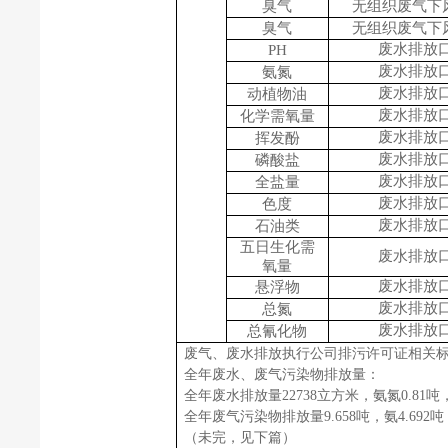
臭气
无组织废气下
臭气
无组织废气下
废水
PH
排放
废水
氨氮
排放
废水
动植物油
排放
废水
化学需氧量
排放
废水
挥发酚
排放
废水
磷酸盐
排放
废水
全盐量
排放
废水
色度
排放
废水
石油类
排放
五日生化需
废水
排放
氧量
废水
悬浮物
排放
废水
总氮
排放
废水
总氰化物
排放
废气、废水排放执行公司排污许可证相关
全年
废水、废气污染物排放量
：
全年废水排放量22738立方米，氨氮0.81吨
全年废气污染物排放量9.658吨，氨4.692吨
（未完，见下篇）