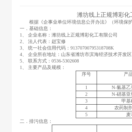
潍坊
线上正规博彩化
根据《企事业单位环境信息公开办法》（环境保
一．基础信息：
1、
企业名称：
潍坊线上正规博彩化工有限公司
2、
法人代表：
赵宝修
3、
统一社会信用代码：
91370700795318708K
4、
企业所在地址：
山东
省
潍坊
市
滨海经济技术开发区
5、
联系方式：
0536-5302608
1、
主要产品及规模：
序号
产
1
N-氰基
2
N-硝基
3
甲基
4
农药制
5
麦
二．排污信息：