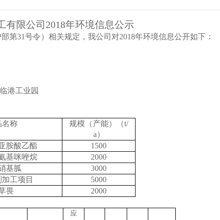
工
有限公司
2018年环境
信息公示
护部第
31号令
）相关规定，我公司对
2018年环境信息公开如下：
临港工业园
品名称
规模（产能）（
t/
a
）
乙亚胺酸乙酯
1500
亚氨基咪唑烷
2000
硝基胍
3000
剂加工项目
5000
草畏
2000
应