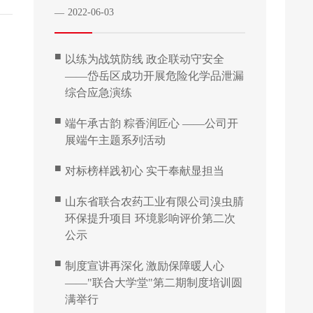
2022-06-03
—
■
以练为战筑防线 政企联动守安全
——岱岳区成功开展危险化学品泄漏
综合应急演练
■
端午承古韵 粽香润匠心 ——公司开
展端午主题系列活动
■
对标榜样践初心 实干奉献显担当
■
山东省联合农药工业有限公司溴虫腈
环保提升项目 环境影响评价第二次
公示
■
制度宣讲再深化 激励保障暖人心
——"联合大学堂"第二期制度培训圆
满举行