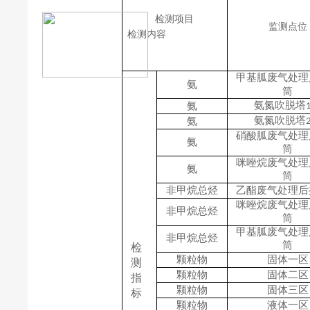
检测
项目
监测点位
检测
内容
甲基胍废气处理
氨
筒
氨氮吹脱塔
氨
氨氮吹脱塔
氨
硝酸胍废气处理
氨
筒
咪唑烷废气处理
氨
筒
非甲烷总烃
乙酯废气处理后
咪唑烷废气处理
非甲烷总烃
筒
甲基胍废气处理
非甲烷总烃
筒
检
颗粒物
固体一区
测
颗粒物
固体二区
指
颗粒物
固体三区
标
颗粒物
液体一区