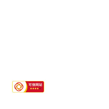
走进十大在线博彩
新闻中心
产品中心
公司简介
新闻动态
原药
权属公司
行业动态
中间体
厂区风貌
员工天地
制剂
研发风采
媒体聚焦
资质荣誉
下载中心
企业文化
环保科技
薪酬福利
发展历程
Copyright © 2022 线上正规博彩
鲁ICP备19047006号 -1
鲁农药广审（文）