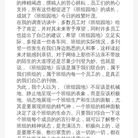
的殚精竭虑，撰稿人的苦心耕耘，员工们的热心
支持，所有这些都促进了《班组园地》的成长，
成就了《班组园地》今日的枝繁叶茂。
在我的调查访谈中，多数员工对《班组园地》给
予了肯定，并对其未来寄予厚望，同时许多员工
也提出了自己的建议，希望《班组园地》立足实
际，多报道一些各车间、班组的实际情况，多刊
登一些发生在我们身边熟悉的人和事，这样读起
来才能感到亲切。对于网络上那些不沾亲不带故
的陌生的大道理还是尽量少刊登为妙。也就是
说，《班组园地》应该是属于我们联合的，属于
我们班组的，属于班组内每一个员工的，是真正
的我们自己的刊物。
为此，我个人以为，《班组园地》不应该是机械
地、静止地呈现一个班组的表象，而是应该积极
地、动态地展现一个班组生产和生活的面貌，尤
其是要展现班组的精气神，一个班组的精神面貌
决定了这个班组的生命力。只要我们综合一下这
个班组每个成员的的言行举止，就可以了解整个
班组的精神状态，是充满活力、积极向上的，还
是萎靡不振、敷衍塞责的，这一切的一切，都在