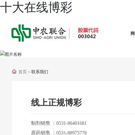
十大在线博彩
网
首页
联系我们
线上正规博彩
制剂销售 ：
0531-86401681
原药销售 ：
0531-88975776