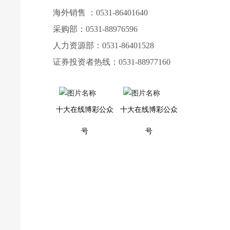
海外销售 ：
0531-86401640
采购部：
0531-8
8976596
人力资源部
：0531-86401528
证券投资者热线：0531-88977160
十大在线博彩公众
十大在线博彩公众
号
号