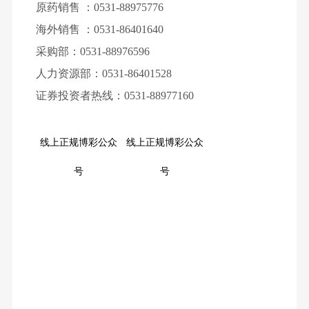
原药销售 ：
0531-88975776
海外销售 ：
0531-86401640
采购部：
0531-8
8976596
人力资源部
：0531-86401528
证券投资者热线：0531-88977160
线上正规博彩公众
线上正规博彩公众
号
号