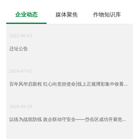
企业动态
媒体聚焦
作物知识库
2022-06-03
迁址公告
2026-07-01
百年风华启新程 红心向党担使命|线上正规博彩集中收看建
党105周年庆祝大会直播
2026-06-29
以练为战筑防线 政企联动守安全——岱岳区成功开展危险
化学品泄漏综合应急演练