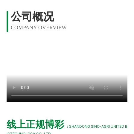
公司概况
COMPANY OVERVIEW
线上正规博彩
/ SHANDONG SINO-AGRI UNITED B
IOTECHNOLOGY CO., LTD.