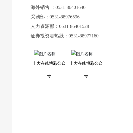
海外销售 ：
0531-86401640
采购部：
0531-8
8976596
人力资源部
：0531-86401528
证券投资者热线：0531-88977160
十大在线博彩公众
十大在线博彩公众
号
号