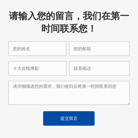
请输入您的留言，我们在第一
时间联系您！
提交留言