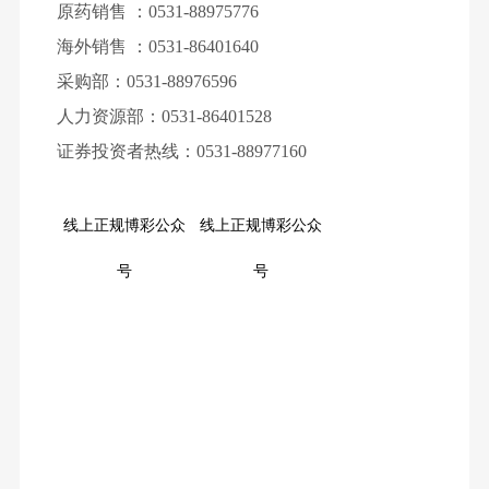
原药销售 ：
0531-88975776
海外销售 ：
0531-86401640
采购部：
0531-8
8976596
人力资源部
：0531-86401528
证券投资者热线：0531-88977160
线上正规博彩公众
线上正规博彩公众
号
号