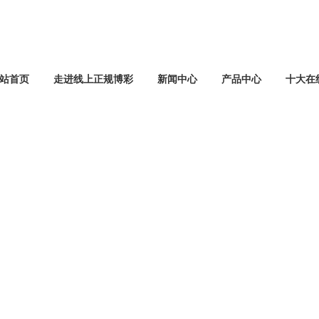
站首页
走进线上正规博彩
新闻中心
产品中心
十大在