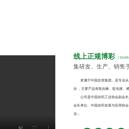
线上正规博彩
/ SHA
集研发、生产、销售
隶属于中国农资集团。是专业从
业 ，主要产品有吡虫啉、啶虫脒、
公司是中国农药工业协会副会长
会长单位、中国农药发展与应用协会
业...