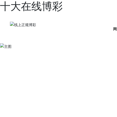
十大在线博彩
网