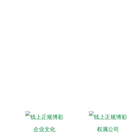
企业文化
权属公司