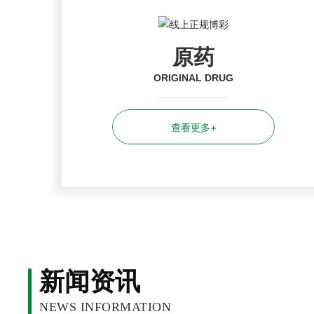
原药
ORIGINAL DRUG
查看更多+
新闻资讯
NEWS INFORMATION