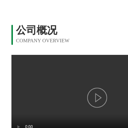
公司概况
COMPANY OVERVIEW