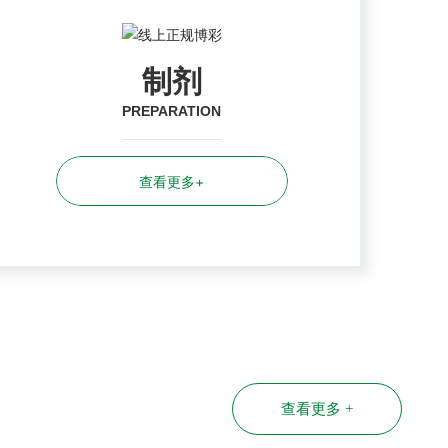
制剂
PREPARATION
查看更多+
查看更多 +