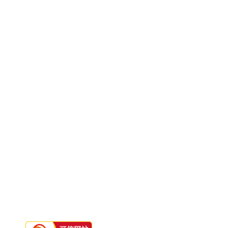
走进线上正规博彩
新闻中心
产品中心
公司简介
新闻动态
原药
权属公司
行业动态
中间体
厂区风貌
员工天地
制剂
研发风采
媒体聚焦
资质荣誉
下载中心
企业文化
环保科技
薪酬福利
发展历程