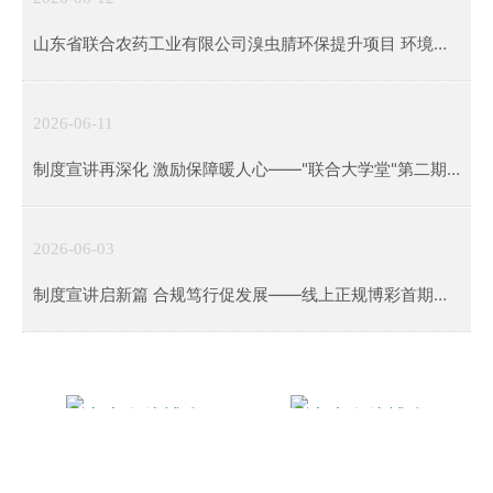
山东省联合农药工业有限公司溴虫腈环保提升项目 环境影
响评价第二次公示
2026-06-11
制度宣讲再深化 激励保障暖人心——"联合大学堂"第二期
制度培训圆满举行
2026-06-03
制度宣讲启新篇 合规笃行促发展——线上正规博彩首期制
度培训圆满举办
企业文化
权属公司