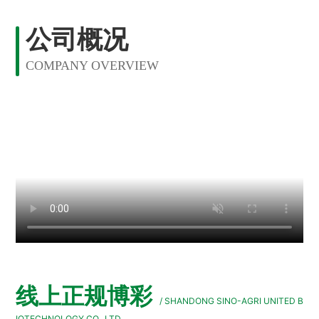
公司概况
COMPANY OVERVIEW
线上正规博彩
/ SHANDONG SINO-AGRI UNITED B
IOTECHNOLOGY CO., LTD.